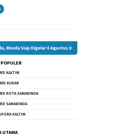
n
ap Digelar 8 Agustus 2026
Bawaslu Bontang dan JMSI Bon
 POPULER
RD KALTIM
MD KUKAR
RD KOTA SAMARINDA
RD SAMARINDA
SPORA KALTIM
A UTAMA