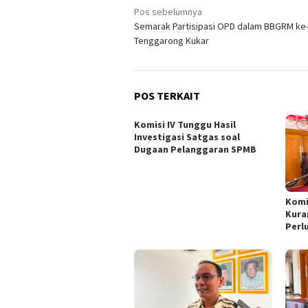
Navigasi
Pos sebelumnya
Semarak Partisipasi OPD dalam BBGRM ke-
pos
Tenggarong Kukar
POS TERKAIT
Komisi IV Tunggu Hasil
Investigasi Satgas soal
Dugaan Pelanggaran SPMB
Komi
Kura
Perl