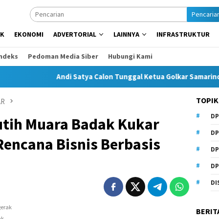
Pencaria
IK
EKONOMI
ADVERTORIAL
LAINNYA
INFRASTRUKTUR
Indeks
Pedoman Media Siber
Hubungi Kami
Andi Satya Calon Tunggal Ketua Golkar Samarinda, Musda Si
TOPIK
AR
DP
utih Muara Badak Kukar
DP
Rencana Bisnis Berbasis
DP
DP
DI
BERIT
ak