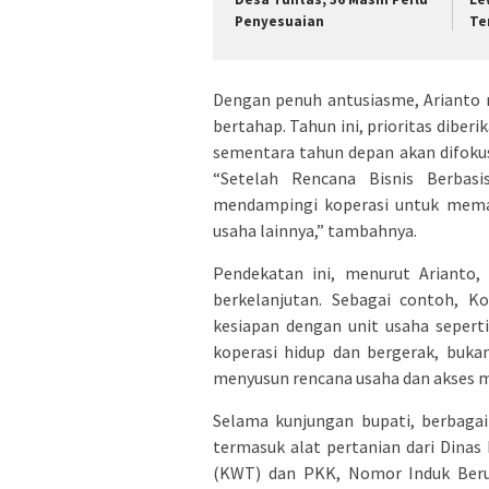
Penyesuaian
Te
Dengan penuh antusiasme, Arianto
bertahap. Tahun ini, prioritas dibe
sementara tahun depan akan difok
“Setelah Rencana Bisnis Berbasi
mendampingi koperasi untuk meman
usaha lainnya,” tambahnya.
Pendekatan ini, menurut Arianto,
berkelanjutan. Sebagai contoh, K
kesiapan dengan unit usaha sepert
koperasi hidup dan bergerak, buka
menyusun rencana usaha dan akses m
Selama kunjungan bupati, berbaga
termasuk alat pertanian dari Dina
(KWT) dan PKK, Nomor Induk Berus