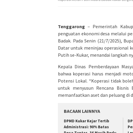
Tenggarong
– Pemerintah Kabupa
penguatan ekonomi desa melalui p
Badak. Pada Senin (21/7/2025), Bu
Datar untuk meninjau operasional k
Putih se-Kukar, menandai langkah n
Kepala Dinas Pemberdayaan Masya
bahwa koperasi harus menjadi mot
Potensi Lokal. “Koperasi tidak bol
untuk menyusun Rencana Bisnis 
memanfaatkan aset dan peluang di de
BACAAN LAINNYA
DPMD Kukar Kejar Tertib
DP
Administrasi: 90% Batas
Pe
Desa Tuntas, 36 Masih Perlu
Le