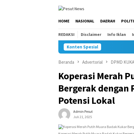
Loncat
ke
konten
HOME
NASIONAL
DAERAH
POLIT
REDAKSI
Disclaimer
Info Iklan
Konten Spesial
Beranda
Advertorial
DPMD KUK
Koperasi Merah P
Bergerak dengan 
Potensi Lokal
Admin Pesut
Juli 21, 2025
Koperasi Merah Putih Muara Badak Kukar Berger