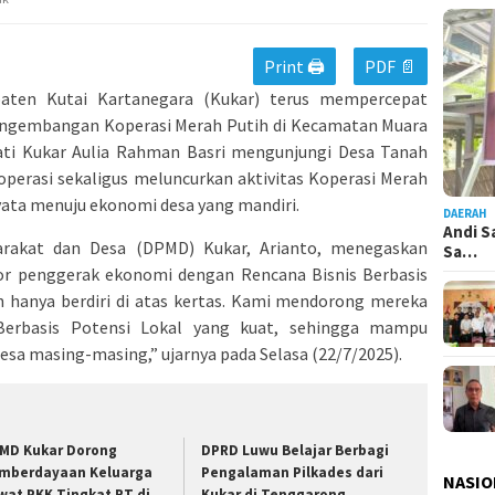
Print 🖨
PDF 📄
ten Kutai Kartanegara (Kukar) terus mempercepat
engembangan Koperasi Merah Putih di Kecamatan Muara
pati Kukar Aulia Rahman Basri mengunjungi Desa Tanah
operasi sekaligus meluncurkan aktivitas Koperasi Merah
yata menuju ekonomi desa yang mandiri.
DAERAH
Andi S
rakat dan Desa (DPMD) Kukar, Arianto, menegaskan
Sa…
or penggerak ekonomi dengan Rencana Bisnis Berbasis
eh hanya berdiri di atas kertas. Kami mendorong mereka
Berbasis Potensi Lokal yang kuat, sehingga mampu
sa masing-masing,” ujarnya pada Selasa (22/7/2025).
MD Kukar Dorong
DPRD Luwu Belajar Berbagi
mberdayaan Keluarga
Pengalaman Pilkades dari
NASIO
wat PKK Tingkat RT di
Kukar di Tenggarong