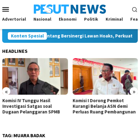
Loncat
Menu
ke
Mobile
konten
Advertorial
Nasional
Ekonomi
Politik
Kriminal
Feat
tang dan JMSI Bontang Bersinergi Lawan Hoaks, Perkuat Demokra
Konten Spesial
HEADLINES
«
»
Komisi IV Tunggu Hasil
Komisi I Dorong Pemkot
Investigasi Satgas soal
Kurangi Belanja ASN demi
Dugaan Pelanggaran SPMB
Perluas Ruang Pembangunan
TAG:
MUARA BADAK