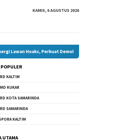
KAMIS, 6 AGUSTUS 2026
oaks, Perkuat Demokrasi Jelang Pemilu 2029
Komisi IV T
 POPULER
RD KALTIM
MD KUKAR
RD KOTA SAMARINDA
RD SAMARINDA
SPORA KALTIM
A UTAMA