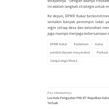
wilayahnya. “Dengan adanya Posbaku
Ini adalah langkah strategis untuk
Ke depan, DPMD Kukar berkomitmen 
semakin banyak pemimpin lokal y
ingin setiap desa dan kelurahan m
juga mampu menjaga kebersamaan wa
DPMD Kukar
Kadarkum
Kukar
pemberdayaan masyarakat
Perkuat 
Sangasanga Muara
Navigasi
Pos sebelumnya
Loa Kulu Penguatan PKK RT Wujudkan Kuka
pos
Terbaik