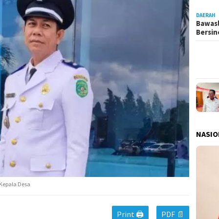
DAERAH
Bawasl
Bersi
NASIO
 Kepala Desa
Print 🖨
PDF 📄