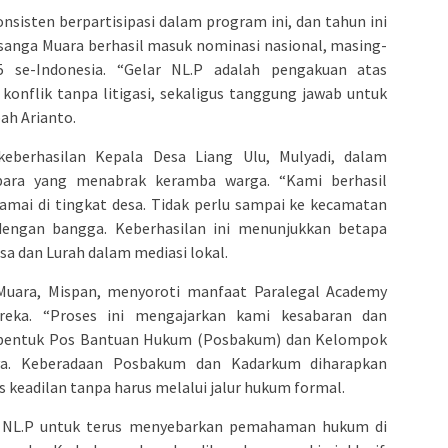
onsisten berpartisipasi dalam program ini, dan tahun ini
sanga Muara berhasil masuk nominasi nasional, masing-
 se-Indonesia. “Gelar NL.P adalah pengakuan atas
nflik tanpa litigasi, sekaligus tanggung jawab untuk
ah Arianto.
eberhasilan Kepala Desa Liang Ulu, Mulyadi, dalam
bara yang menabrak keramba warga. “Kami berhasil
amai di tingkat desa. Tidak perlu sampai ke kecamatan
dengan bangga. Keberhasilan ini menunjukkan betapa
a dan Lurah dalam mediasi lokal.
Muara, Mispan, menyoroti manfaat Paralegal Academy
eka. “Proses ini mengajarkan kami kesabaran dan
bentuk Pos Bantuan Hukum (Posbakum) dan Kelompok
ya. Keberadaan Posbakum dan Kadarkum diharapkan
eadilan tanpa harus melalui jalur hukum formal.
 NL.P untuk terus menyebarkan pemahaman hukum di