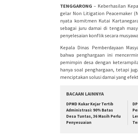
TENGGARONG
– Keberhasilan Kepa
gelar Non Litigation Peacemaker (N
nyata komitmen Kutai Kartanegara
sebagai juru damai di tengah masy
penyelesaian konflik secara musyawa
Kepala Dinas Pemberdayaan Masya
bahwa penghargaan ini mencermin
pemimpin desa dengan keterampila
hanya soal penghargaan, tetapi ju
menciptakan solusi damai yang efektif
BACAAN LAINNYA
DPMD Kukar Kejar Tertib
DP
Administrasi: 90% Batas
Pe
Desa Tuntas, 36 Masih Perlu
Le
Penyesuaian
Te