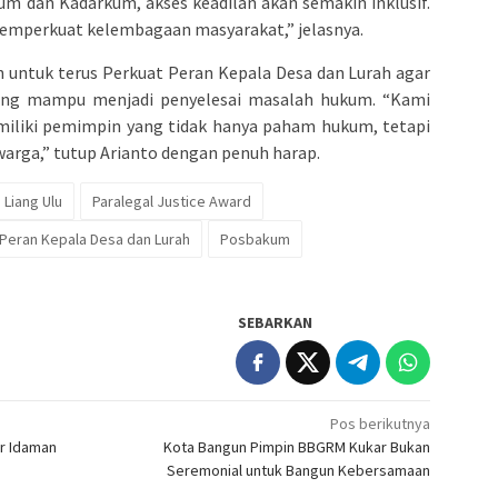
m dan Kadarkum, akses keadilan akan semakin inklusif.
 memperkuat kelembagaan masyarakat,” jelasnya.
untuk terus Perkuat Peran Kepala Desa dan Lurah agar
ang mampu menjadi penyelesai masalah hukum. “Kami
emiliki pemimpin yang tidak hanya paham hukum, tetapi
rga,” tutup Arianto dengan penuh harap.
Liang Ulu
Paralegal Justice Award
Peran Kepala Desa dan Lurah
Posbakum
SEBARKAN
Pos berikutnya
r Idaman
Kota Bangun Pimpin BBGRM Kukar Bukan
Seremonial untuk Bangun Kebersamaan