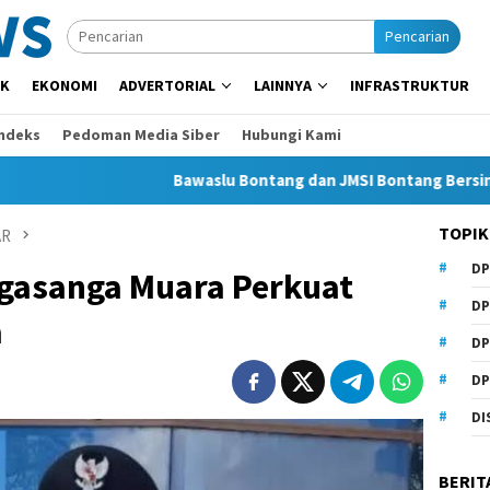
Pencarian
IK
EKONOMI
ADVERTORIAL
LAINNYA
INFRASTRUKTUR
Indeks
Pedoman Media Siber
Hubungi Kami
Bawaslu Bontang dan JMSI Bontang Bersinergi Lawan H
TOPIK
AR
DP
ngasanga Muara Perkuat
DP
a
DP
DP
DI
BERIT