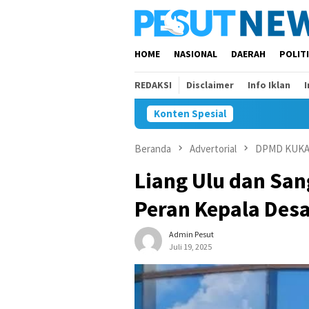
Loncat
ke
konten
HOME
NASIONAL
DAERAH
POLIT
REDAKSI
Disclaimer
Info Iklan
Konten Spesial
Beranda
Advertorial
DPMD KUK
Liang Ulu dan Sa
Peran Kepala Des
Admin Pesut
Juli 19, 2025