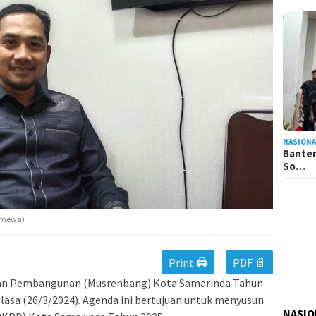
NASIONA
Banten
So…
timewa)
Print 🖨
PDF 📄
an Pembangunan (Musrenbang) Kota Samarinda Tahun
elasa (26/3/2024). Agenda ini bertujuan untuk menyusun
NASIO