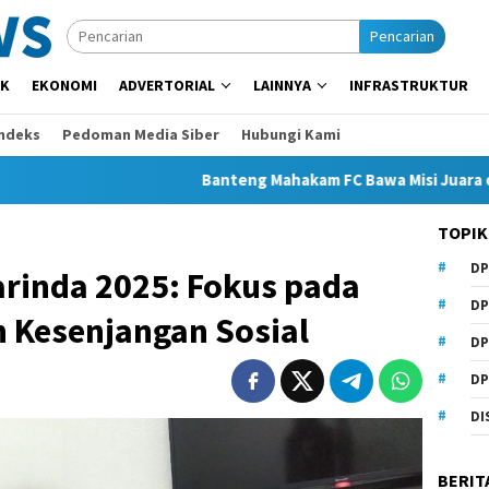
Pencarian
IK
EKONOMI
ADVERTORIAL
LAINNYA
INFRASTRUKTUR
Indeks
Pedoman Media Siber
Hubungi Kami
Banteng Mahakam FC Bawa Misi Juara di Soekarno
TOPIK
DP
inda 2025: Fokus pada
DP
n Kesenjangan Sosial
DP
DP
DI
BERIT