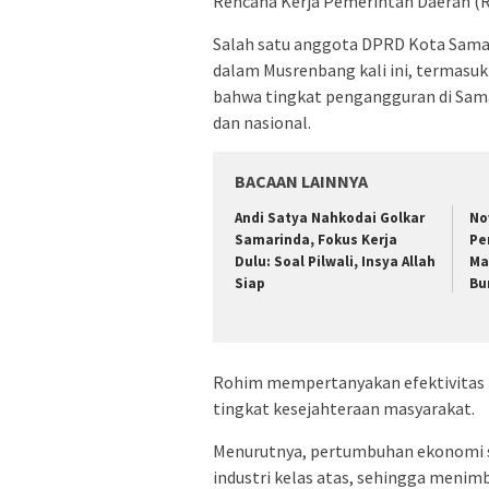
Rencana Kerja Pemerintah Daerah (
Salah satu anggota DPRD Kota Samar
dalam Musrenbang kali ini, termasuk
bahwa tingkat pengangguran di Samar
dan nasional.
BACAAN LAINNYA
Andi Satya Nahkodai Golkar
No
Samarinda, Fokus Kerja
Pe
Dulu: Soal Pilwali, Insya Allah
Ma
Siap
Bu
Rohim mempertanyakan efektivitas
tingkat kesejahteraan masyarakat.
Menurutnya, pertumbuhan ekonomi sa
industri kelas atas, sehingga menim