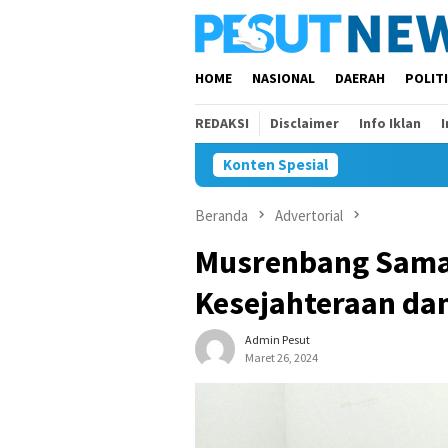
Loncat
ke
konten
HOME
NASIONAL
DAERAH
POLIT
REDAKSI
Disclaimer
Info Iklan
Konten Spesial
Beranda
Advertorial
Musrenbang Samar
Kesejahteraan da
Admin Pesut
Maret 26, 2024