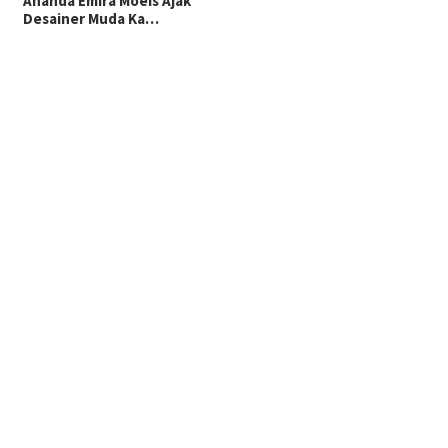
Ananda Emira Moeis Ajak
Desainer Muda Ka…