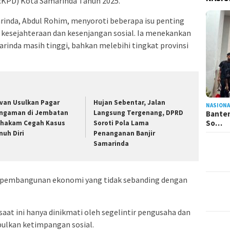
RKPD) Kota Samarinda Tahun 2025.
inda, Abdul Rohim, menyoroti beberapa isu penting
 kesejahteraan dan kesenjangan sosial. Ia menekankan
inda masih tinggi, bahkan melebihi tingkat provinsi
van Usulkan Pagar
Hujan Sebentar, Jalan
NASIONA
ngaman di Jembatan
Langsung Tergenang, DPRD
Banten
So…
hakam Cegah Kasus
Soroti Pola Lama
nuh Diri
Penanganan Banjir
Samarinda
 pembangunan ekonomi yang tidak sebanding dengan
at ini hanya dinikmati oleh segelintir pengusaha dan
bulkan ketimpangan sosial.