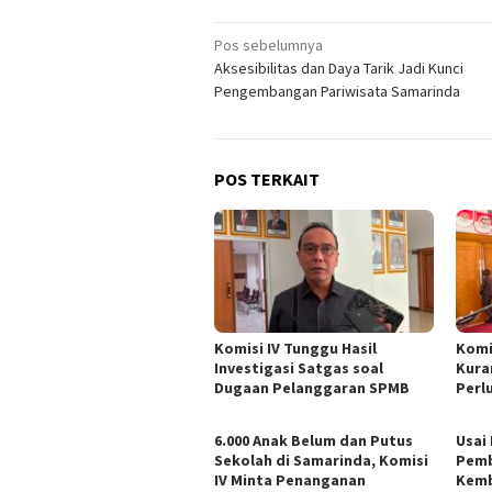
Navigasi
Pos sebelumnya
Aksesibilitas dan Daya Tarik Jadi Kunci
pos
Pengembangan Pariwisata Samarinda
POS TERKAIT
Komisi IV Tunggu Hasil
Komi
Investigasi Satgas soal
Kura
Dugaan Pelanggaran SPMB
Perl
6.000 Anak Belum dan Putus
Usai
Sekolah di Samarinda, Komisi
Pemb
IV Minta Penanganan
Kemb