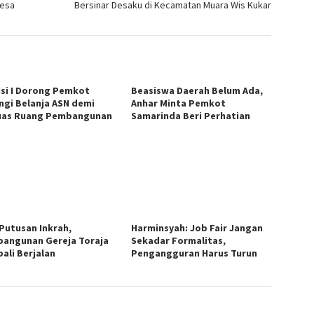
Desa
Bersinar Desaku di Kecamatan Muara Wis Kukar
si I Dorong Pemkot
Beasiswa Daerah Belum Ada,
ngi Belanja ASN demi
Anhar Minta Pemkot
uas Ruang Pembangunan
Samarinda Beri Perhatian
 Putusan Inkrah,
Harminsyah: Job Fair Jangan
angunan Gereja Toraja
Sekadar Formalitas,
ali Berjalan
Pengangguran Harus Turun