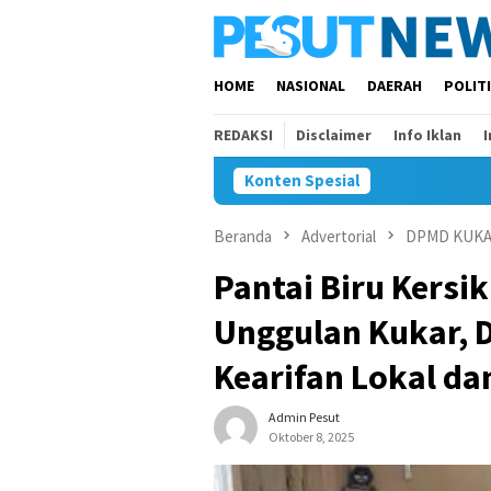
Loncat
ke
konten
HOME
NASIONAL
DAERAH
POLIT
REDAKSI
Disclaimer
Info Iklan
Konten Spesial
Beranda
Advertorial
DPMD KUK
Pantai Biru Kersik
Unggulan Kukar, D
Kearifan Lokal d
Admin Pesut
Oktober 8, 2025