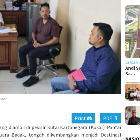
DAERAH
Andi S
Sa…
Kukar
Print 🖨
PDF 📄
ng diambil di pesisir Kutai Kartanegara (Kukar): Pantai
uara Badak, tengah dikembangkan menjadi Destinasi
NASIO