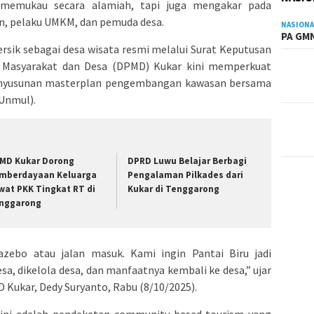
 memukau secara alamiah, tapi juga mengakar pada
n, pelaku UMKM, dan pemuda desa.
NASIONA
PA GMN
rsik sebagai desa wisata resmi melalui Surat Keputusan
 Masyarakat dan Desa (DPMD) Kukar kini memperkuat
enyusunan masterplan pengembangan kawasan bersama
Unmul).
MD Kukar Dorong
DPRD Luwu Belajar Berbagi
mberdayaan Keluarga
Pengalaman Pilkades dari
wat PKK Tingkat RT di
Kukar di Tenggarong
nggarong
ebo atau jalan masuk. Kami ingin Pantai Biru jadi
esa, dikelola desa, dan manfaatnya kembali ke desa,” ujar
Kukar, Dedy Suryanto, Rabu (8/10/2025).
i adalah pendekatan community-based tourism yang