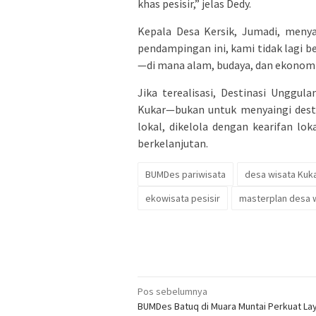
khas pesisir,” jelas Dedy.
Kepala Desa Kersik, Jumadi, meny
pendampingan ini, kami tidak lagi b
—di mana alam, budaya, dan ekonomi 
Jika terealisasi, Destinasi Unggula
Kukar—bukan untuk menyaingi dest
lokal, dikelola dengan kearifan lo
berkelanjutan.
BUMDes pariwisata
desa wisata Kuk
ekowisata pesisir
masterplan desa 
Navigasi
Pos sebelumnya
BUMDes Batuq di Muara Muntai Perkuat Lay
pos