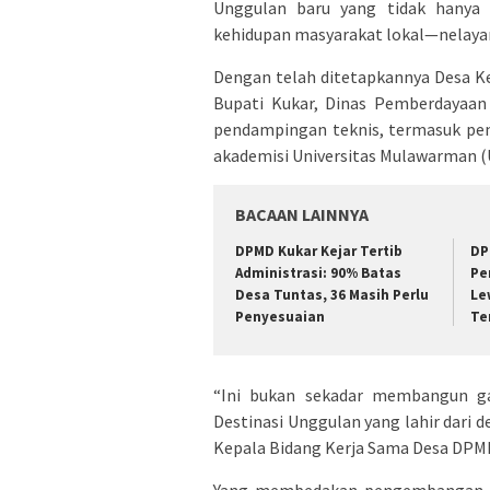
Unggulan baru yang tidak hanya
kehidupan masyarakat lokal—nelaya
Dengan telah ditetapkannya Desa Ke
Bupati Kukar, Dinas Pemberdayaan
pendampingan teknis, termasuk p
akademisi Universitas Mulawarman (
BACAAN LAINNYA
DPMD Kukar Kejar Tertib
DP
Administrasi: 90% Batas
Pe
Desa Tuntas, 36 Masih Perlu
Le
Penyesuaian
Te
“Ini bukan sekadar membangun gaz
Destinasi Unggulan yang lahir dari d
Kepala Bidang Kerja Sama Desa DPMD 
Yang membedakan pengembangan in