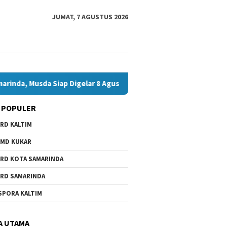
JUMAT, 7 AGUSTUS 2026
a Siap Digelar 8 Agustus 2026
Bawaslu Bontang dan JMSI
 POPULER
RD KALTIM
MD KUKAR
RD KOTA SAMARINDA
RD SAMARINDA
SPORA KALTIM
A UTAMA