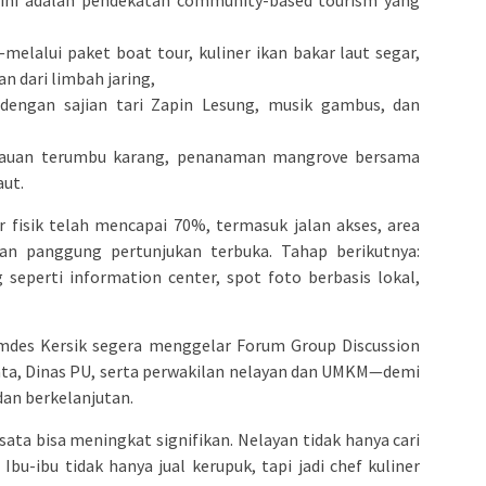
elalui paket boat tour, kuliner ikan bakar laut segar,
n dari limbah jaring,
engan sajian tari Zapin Lesung, musik gambus, dan
uan terumbu karang, penanaman mangrove bersama
aut.
r fisik telah mencapai 70%, termasuk jalan akses, area
dan panggung pertunjukan terbuka. Tahap berikutnya:
seperti information center, spot foto berbasis lokal,
mdes Kersik segera menggelar Forum Group Discussion
ata, Dinas PU, serta perwakilan nelayan dan UMKM—demi
dan berkelanjutan.
sata bisa meningkat signifikan. Nelayan tidak hanya cari
 Ibu-ibu tidak hanya jual kerupuk, tapi jadi chef kuliner