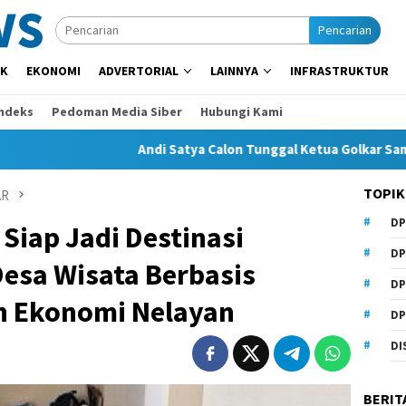
Pencarian
IK
EKONOMI
ADVERTORIAL
LAINNYA
INFRASTRUKTUR
Indeks
Pedoman Media Siber
Hubungi Kami
Andi Satya Calon Tunggal Ketua Golkar Samarinda, Musd
TOPIK
AR
DP
 Siap Jadi Destinasi
DP
esa Wisata Berbasis
DP
an Ekonomi Nelayan
DP
DI
BERIT