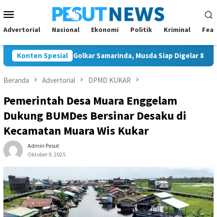
Loncat
Menu
ke
Mobile
konten
Advertorial
Nasional
Ekonomi
Politik
Kriminal
Feat
unggal Ketua Golkar Samarinda, Musda Siap Digelar 8 Agustus 202
Konten Spesial
Beranda
Advertorial
DPMD KUKAR
Pemerintah Desa Muara Enggelam
Dukung BUMDes Bersinar Desaku di
Kecamatan Muara Wis Kukar
Admin Pesut
Oktober 9, 2025