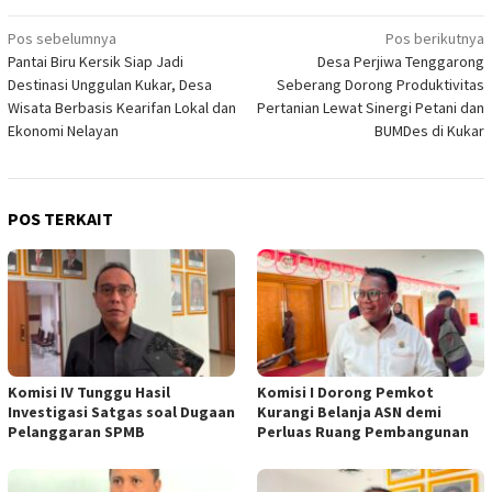
Navigasi
Pos sebelumnya
Pos berikutnya
Pantai Biru Kersik Siap Jadi
Desa Perjiwa Tenggarong
pos
Destinasi Unggulan Kukar, Desa
Seberang Dorong Produktivitas
Wisata Berbasis Kearifan Lokal dan
Pertanian Lewat Sinergi Petani dan
Ekonomi Nelayan
BUMDes di Kukar
POS TERKAIT
Komisi IV Tunggu Hasil
Komisi I Dorong Pemkot
Investigasi Satgas soal Dugaan
Kurangi Belanja ASN demi
Pelanggaran SPMB
Perluas Ruang Pembangunan