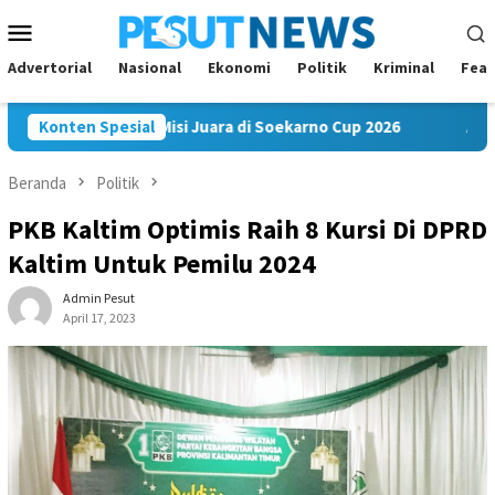
Loncat
Menu
ke
Mobile
konten
Advertorial
Nasional
Ekonomi
Politik
Kriminal
Feat
m FC Bawa Misi Juara di Soekarno Cup 2026
Konten Spesial
Andi Satya N
Beranda
Politik
PKB Kaltim Optimis Raih 8 Kursi Di DPRD
Kaltim Untuk Pemilu 2024
Admin Pesut
April 17, 2023