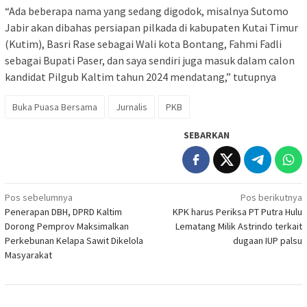
“Ada beberapa nama yang sedang digodok, misalnya Sutomo
Jabir akan dibahas persiapan pilkada di kabupaten Kutai Timur
(Kutim), Basri Rase sebagai Wali kota Bontang, Fahmi Fadli
sebagai Bupati Paser, dan saya sendiri juga masuk dalam calon
kandidat Pilgub Kaltim tahun 2024 mendatang,” tutupnya
Buka Puasa Bersama
Jurnalis
PKB
SEBARKAN
Navigasi
Pos sebelumnya
Pos berikutnya
Penerapan DBH, DPRD Kaltim
KPK harus Periksa PT Putra Hulu
pos
Dorong Pemprov Maksimalkan
Lematang Milik Astrindo terkait
Perkebunan Kelapa Sawit Dikelola
dugaan IUP palsu
Masyarakat