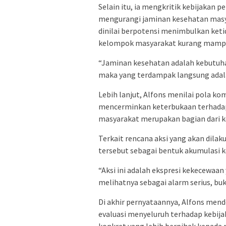
Selain itu, ia mengkritik kebijakan 
mengurangi jaminan kesehatan masya
dinilai berpotensi menimbulkan keti
kelompok masyarakat kurang mamp
“Jaminan kesehatan adalah kebutuhan 
maka yang terdampak langsung adala
Lebih lanjut, Alfons menilai pola ko
mencerminkan keterbukaan terhadap k
masyarakat merupakan bagian dari k
Terkait rencana aksi yang akan dila
tersebut sebagai bentuk akumulasi 
“Aksi ini adalah ekspresi kekecewaa
melihatnya sebagai alarm serius, bu
Di akhir pernyataannya, Alfons men
evaluasi menyeluruh terhadap kebija
konkret yang lebih berpihak kepada 