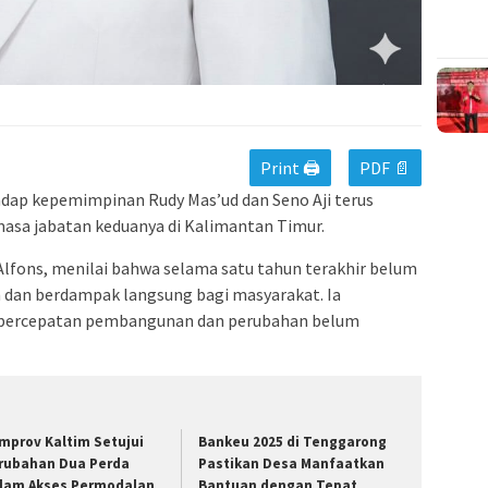
Print 🖨
PDF 📄
hadap kepemimpinan
Rudy Mas’ud
dan
Seno Aji
terus
asa jabatan keduanya di
Kalimantan Timur
.
lfons, menilai bahwa selama satu tahun terakhir belum
an dan berdampak langsung bagi masyarakat. Ia
p percepatan pembangunan dan perubahan belum
mprov Kaltim Setujui
Bankeu 2025 di Tenggarong
rubahan Dua Perda
Pastikan Desa Manfaatkan
lam Akses Permodalan
Bantuan dengan Tepat