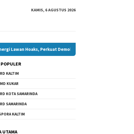
KAMIS, 6 AGUSTUS 2026
oaks, Perkuat Demokrasi Jelang Pemilu 2029
Komisi IV 
 POPULER
RD KALTIM
MD KUKAR
RD KOTA SAMARINDA
RD SAMARINDA
SPORA KALTIM
A UTAMA