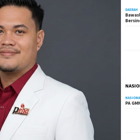
DAERAH
Bawasl
Bersi
NASIO
NASIONA
PA GMN