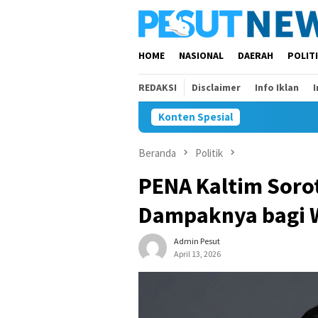
Loncat
ke
konten
HOME
NASIONAL
DAERAH
POLIT
REDAKSI
Disclaimer
Info Iklan
Konten Spesial
Beranda
Politik
PENA Kaltim Sorot
Dampaknya bagi 
Admin Pesut
April 13, 2026