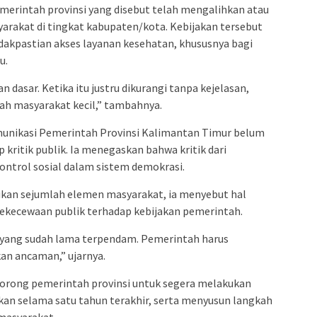
pemerintah provinsi yang disebut telah mengalihkan atau
rakat di tingkat kabupaten/kota. Kebijakan tersebut
dakpastian akses layanan kesehatan, khususnya bagi
u.
dasar. Ketika itu justru dikurangi tanpa kejelasan,
h masyarakat kecil,” tambahnya.
munikasi
Pemerintah Provinsi Kalimantan Timur
belum
ritik publik. Ia menegaskan bahwa kritik dari
ontrol sosial dalam sistem demokrasi.
kukan sejumlah elemen masyarakat, ia menyebut hal
kekecewaan publik terhadap kebijakan pemerintah.
n yang sudah lama terpendam. Pemerintah harus
kan ancaman,” ujarnya.
dorong pemerintah provinsi untuk segera melakukan
kan selama satu tahun terakhir, serta menyusun langkah
masyarakat.