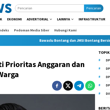
Pencarian
IK
EKONOMI
ADVERTORIAL
LAINNYA
INFRASTRUKTUR
Indeks
Pedoman Media Siber
Hubungi Kami
Bawaslu Bontang dan JMSI Bontang Bersinergi Lawan H
TOPIK
DP
i Prioritas Anggaran dan
DP
Warga
DP
DP
DI
BERIT