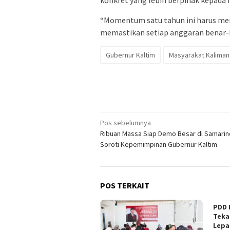
“Momentum satu tahun ini harus men
memastikan setiap anggaran benar-b
Gubernur Kaltim
Masyarakat Kaliman
Navigasi
Pos sebelumnya
Ribuan Massa Siap Demo Besar di Samarin
pos
Soroti Kepemimpinan Gubernur Kaltim
POS TERKAIT
PDD 
Teka
Lepa