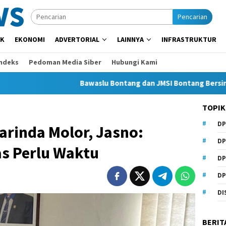
Pencarian
IK
EKONOMI
ADVERTORIAL
LAINNYA
INFRASTRUKTUR
Indeks
Pedoman Media Siber
Hubungi Kami
Bawaslu Bontang dan JMSI Bontang Bersinergi Lawan 
TOPIK
DP
arinda Molor, Jasno:
DP
as Perlu Waktu
DP
DP
DI
BERIT