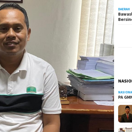
DAERAH
Bawasl
Bersi
NASIO
NASIONA
PA GMN