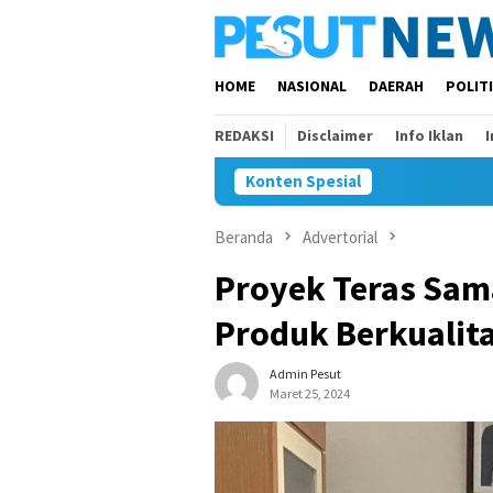
Loncat
ke
konten
HOME
NASIONAL
DAERAH
POLIT
REDAKSI
Disclaimer
Info Iklan
Konten Spesial
Beranda
Advertorial
Proyek Teras Sam
Produk Berkualit
Admin Pesut
Maret 25, 2024