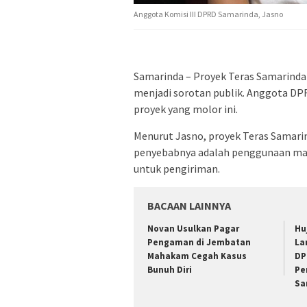
Anggota Komisi III DPRD Samarinda, Jasno
Samarinda – Proyek Teras Samarinda 
menjadi sorotan publik. Anggota DP
proyek yang molor ini.
Menurut Jasno, proyek Teras Samarin
penyebabnya adalah penggunaan ma
untuk pengiriman.
BACAAN LAINNYA
Novan Usulkan Pagar
Hu
Pengaman di Jembatan
La
Mahakam Cegah Kasus
DP
Bunuh Diri
Pe
Sa