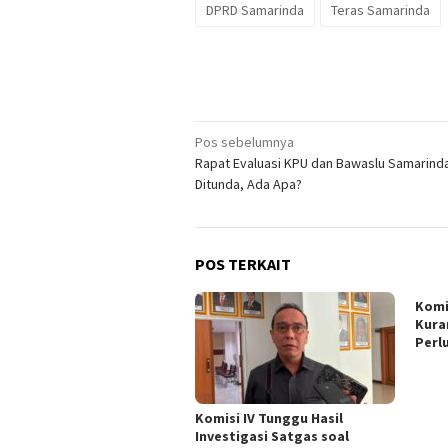
DPRD Samarinda
Teras Samarinda
Navigasi
Pos sebelumnya
Rapat Evaluasi KPU dan Bawaslu Samarind
pos
Ditunda, Ada Apa?
POS TERKAIT
Komi
Kura
Perl
Komisi IV Tunggu Hasil
Investigasi Satgas soal