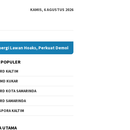
KAMIS, 6 AGUSTUS 2026
Hoaks, Perkuat Demokrasi Jelang Pemilu 2029
Komisi IV 
 POPULER
RD KALTIM
MD KUKAR
RD KOTA SAMARINDA
RD SAMARINDA
SPORA KALTIM
A UTAMA