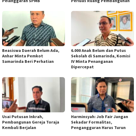
Pelanggaran SPMB
Perluas Ruang Pembangunan
Beasiswa Daerah Belum Ada,
6.000 Anak Belum dan Putus
Anhar Minta Pemkot
Sekolah di Samarinda, Komisi
Samarinda Beri Perhatian
IV Minta Penanganan
Dipercepat
Usai Putusan Inkrah,
Harminsyah: Job Fair Jangan
Pembangunan Gereja Toraja
Sekadar Formalitas,
Kembali Berjalan
Pengangguran Harus Turun