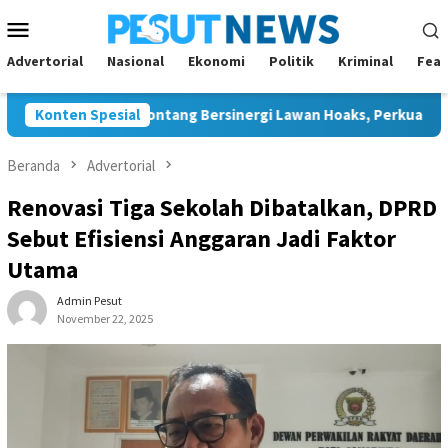
Loncat
Menu
ke
Mobile
konten
Advertorial
Nasional
Ekonomi
Politik
Kriminal
Feat
g dan JMSI Bontang Bersinergi Lawan Hoaks, Perkuat Demokrasi
Konten Spesial
Beranda
Advertorial
Renovasi Tiga Sekolah Dibatalkan, DPRD
Sebut Efisiensi Anggaran Jadi Faktor
Utama
Admin Pesut
November 22, 2025