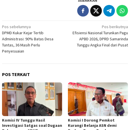
SEBARKAN
Navigasi
Pos sebelumnya
Pos berikutnya
DPMD Kukar Kejar Tertib
Efisiensi Nasional Turunkan Pagu
pos
Administrasi: 90% Batas Desa
APBD 2026, DPRD Samarinda
Tuntas, 36 Masih Perlu
Tunggu Angka Final dari Pusat
Penyesuaian
POS TERKAIT
Komisi IV Tunggu Hasil
Komisi I Dorong Pemkot
Investigasi Satgas soal Dugaan
Kurangi Belanja ASN demi