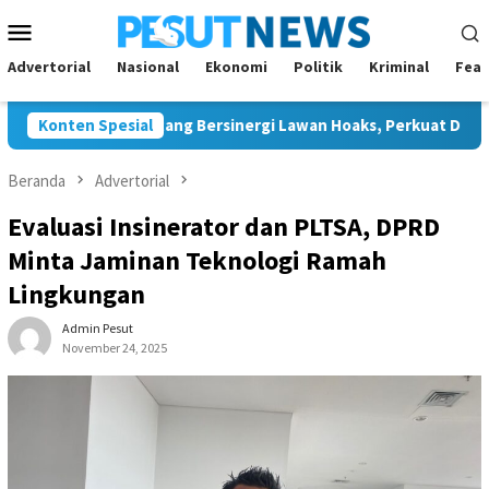
Loncat
Menu
ke
Mobile
konten
Advertorial
Nasional
Ekonomi
Politik
Kriminal
Feat
an JMSI Bontang Bersinergi Lawan Hoaks, Perkuat Demokrasi Je
Konten Spesial
Beranda
Advertorial
Evaluasi Insinerator dan PLTSA, DPRD
Minta Jaminan Teknologi Ramah
Lingkungan
Admin Pesut
November 24, 2025