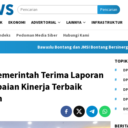
Pencarian
IK
EKONOMI
ADVERTORIAL
LAINNYA
INFRASTRUKTUR
Indeks
Pedoman Media Siber
Hubungi Kami
Bawaslu Bontang dan JMSI Bontang Bersinergi Lawan Hoaks, P
TOPIK
DP
emerintah Terima Laporan
DP
paian Kinerja Terbaik
DP
h
DP
DI
BERIT