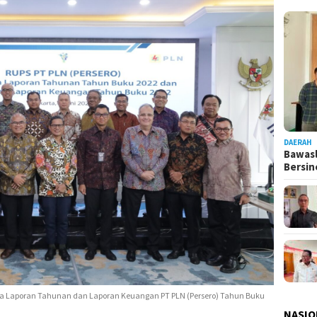
DAERAH
Bawasl
Bersi
Laporan Tahunan dan Laporan Keuangan PT PLN (Persero) Tahun Buku
NASIO