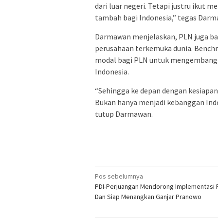
dari luar negeri. Tetapi justru ikut
tambah bagi Indonesia,” tegas Darm
Darmawan menjelaskan, PLN juga ban
perusahaan terkemuka dunia. Benchm
modal bagi PLN untuk mengembangk
Indonesia.
“Sehingga ke depan dengan kesiapan 
Bukan hanya menjadi kebanggan Indon
tutup Darmawan.
Navigasi
Pos sebelumnya
PDI-Perjuangan Mendorong Implementasi P
pos
Dan Siap Menangkan Ganjar Pranowo