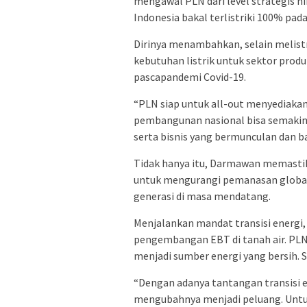
mengawal PLN dari level strategis hi
Indonesia bakal terlistriki 100% pa
Dirinya menambahkan, selain melistr
kebutuhan listrik untuk sektor produ
pascapandemi Covid-19.
“PLN siap untuk all-out menyediakan 
pembangunan nasional bisa semakin 
serta bisnis yang bermunculan dan b
Tidak hanya itu, Darmawan memastik
untuk mengurangi pemanasan global
generasi di masa mendatang.
Menjalankan mandat transisi energi
pengembangan EBT di tanah air. PL
menjadi sumber energi yang bersih. 
“Dengan adanya tantangan transisi e
mengubahnya menjadi peluang. Untu