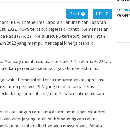
NASIONA
Print 🖨
PDF 📄
PA GMN
ham (RUPS) menerima Laporan Tahunan dan Laporan
ku 2022. RUPS tersebut digelar di kantor Kementerian
da Rabu (7/6/23). Melalui RUPS tersebut, pemerintah
hun 2022 yang mampu mencapai kinerja terbaik
a Mansury menilai capaian terbaik PLN selama 2022 tak
ilakukan perseroan selama tiga tahun terakhir ini.
gai wakil Pemerintah tentu menyampaikan apresiasi
an seluruh pegawai PLN yang telah bekerja keras
erbaik bagi perusahaan,” ujar Pahala usai melakukan
 penuh tantangan terutama dalam pemulihan ekonomi
tkan kinerja yang lebih baik dibandingkan tahun
ikan multiplier effect kepada masyarakat, Pahala