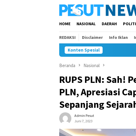
Loncat
ke
konten
HOME
NASIONAL
DAERAH
POLIT
REDAKSI
Disclaimer
Info Iklan
Konten Spesial
Beranda
Nasional
RUPS PLN: Sah! P
PLN, Apresiasi Ca
Sepanjang Sejara
Admin Pesut
Juni 7, 2023