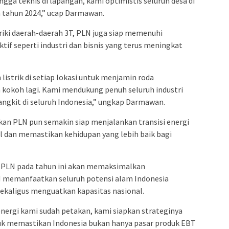
ngga teknis di lapangan, kami optimistis seluruh desa di
da tahun 2024,” ucap Darmawan.
iki daerah-daerah 3T, PLN juga siap memenuhi
ktif seperti industri dan bisnis yang terus meningkat
listrik di setiap lokasi untuk menjamin roda
kokoh lagi. Kami mendukung penuh seluruh industri
angkit di seluruh Indonesia,” ungkap Darmawan.
an PLN pun semakin siap menjalankan transisi energi
 dan memastikan kehidupan yang lebih baik bagi
, PLN pada tahun ini akan memaksimalkan
N memanfaatkan seluruh potensi alam Indonesia
Sekaligus menguatkan kapasitas nasional.
nergi kami sudah petakan, kami siapkan strateginya
k memastikan Indonesia bukan hanya pasar produk EBT