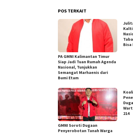
POS TERKAIT
Julit
Kalt
Nasi
Taba
Bisa
PA GMNI Kalimantan Timur
Siap Jadi Tuan Rumah Agenda
Nasional, Tunjukkan
Semangat Marhaenis dari
Bumi Etam
Koal
Pene
Duga
Wart
214
GMNI Soroti Dugaan
Penyerobotan Tanah Warga