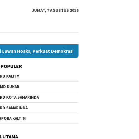
JUMAT, 7 AGUSTUS 2026
erkuat Demokrasi Jelang Pemilu 2029
Komisi IV Tunggu H
 POPULER
RD KALTIM
MD KUKAR
RD KOTA SAMARINDA
RD SAMARINDA
SPORA KALTIM
A UTAMA