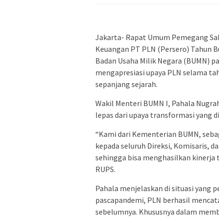
Jakarta- Rapat Umum Pemegang Sa
Keuangan PT PLN (Persero) Tahun Bu
Badan Usaha Milik Negara (BUMN) pa
mengapresiasi upaya PLN selama ta
sepanjang sejarah.
Wakil Menteri BUMN I, Pahala Nugrah
lepas dari upaya transformasi yang d
“Kami dari Kementerian BUMN, seba
kepada seluruh Direksi, Komisaris, d
sehingga bisa menghasilkan kinerja t
RUPS.
Pahala menjelaskan di situasi yang
pascapandemi, PLN berhasil mencata
sebelumnya. Khususnya dalam member