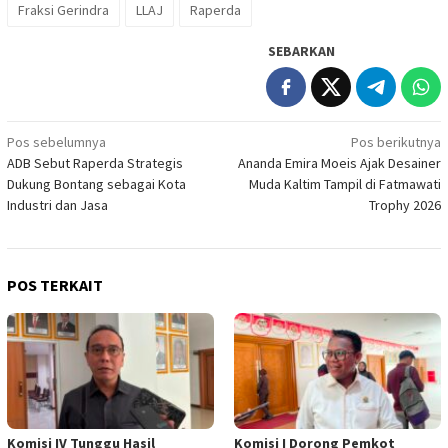
Fraksi Gerindra
LLAJ
Raperda
SEBARKAN
Navigasi
Pos sebelumnya
Pos berikutnya
ADB Sebut Raperda Strategis
Ananda Emira Moeis Ajak Desainer
pos
Dukung Bontang sebagai Kota
Muda Kaltim Tampil di Fatmawati
Industri dan Jasa
Trophy 2026
POS TERKAIT
Komisi IV Tunggu Hasil
Komisi I Dorong Pemkot