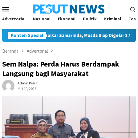
Loncat
Menu
ke
Mobile
konten
Advertorial
Nasional
Ekonomi
Politik
Kriminal
Feat
nggal Ketua Golkar Samarinda, Musda Siap Digelar 8 Agustus 202
Konten Spesial
Beranda
Advertorial
Sem Nalpa: Perda Harus Berdampak
Langsung bagi Masyarakat
Admin Pesut
Mei 19, 2026