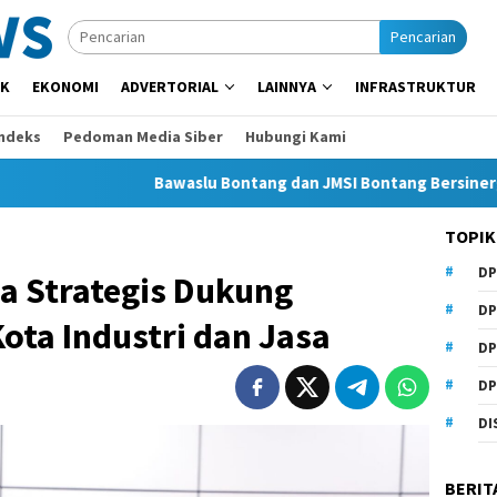
Pencarian
IK
EKONOMI
ADVERTORIAL
LAINNYA
INFRASTRUKTUR
Indeks
Pedoman Media Siber
Hubungi Kami
Bawaslu Bontang dan JMSI Bontang Bersinergi Lawan H
TOPIK
DP
a Strategis Dukung
DP
ota Industri dan Jasa
DP
DP
DI
BERIT