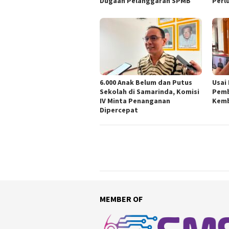
Dugaan Pelanggaran SPMB
Perl
6.000 Anak Belum dan Putus
Usai
Sekolah di Samarinda, Komisi
Pemb
IV Minta Penanganan
Kemb
Dipercepat
MEMBER OF