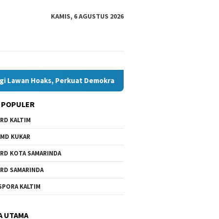
KAMIS, 6 AGUSTUS 2026
oaks, Perkuat Demokrasi Jelang Pemilu 2029
Komisi IV T
 POPULER
RD KALTIM
MD KUKAR
RD KOTA SAMARINDA
RD SAMARINDA
SPORA KALTIM
A UTAMA