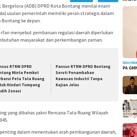
 Bergelora (ADB) DPRD Kota Bontang menilai enam
a) usulan pemerintah memiliki peran strategis dalam
Bontang ke depan.
rfan menyebut pembaruan regulasi daerah diperlukan
kebutuhan masyarakat dan perkembangan zaman.
NASIONA
nsus RTRW DPRD
Pansus RTRW DPRD Bontang
PA GMN
ntang Minta Pemkot
Soroti Penambahan
rbarui Peta Tata Ruang
Kawasan Industri Tanpa
tuk Hindari Tumpang
Kajian Jelas
ndih Zonasi
ting yang dibahas yakni Rencana Tata Ruang Wilayah
045.
 penting dalam menentukan arah pembangunan daerah,