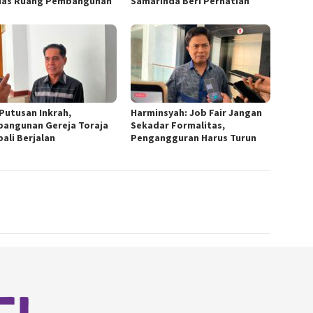
uas Ruang Pembangunan
Samarinda Beri Perhatian
 Putusan Inkrah,
Harminsyah: Job Fair Jangan
angunan Gereja Toraja
Sekadar Formalitas,
ali Berjalan
Pengangguran Harus Turun