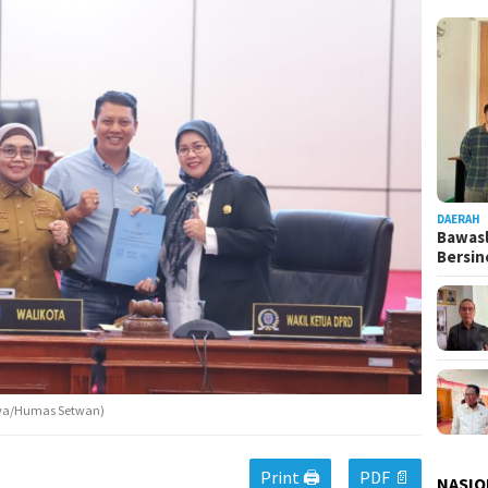
DAERAH
Bawasl
Bersi
mewa/Humas Setwan)
Print 🖨
PDF 📄
NASIO