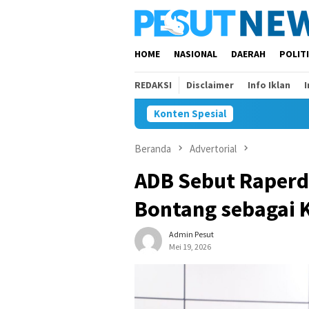
Loncat
ke
konten
HOME
NASIONAL
DAERAH
POLIT
REDAKSI
Disclaimer
Info Iklan
Konten Spesial
Beranda
Advertorial
ADB Sebut Raperd
Bontang sebagai K
Admin Pesut
Mei 19, 2026