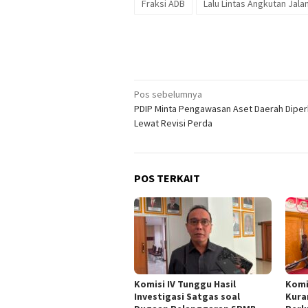
Fraksi ADB
Lalu Lintas Angkutan Jala
Navigasi
Pos sebelumnya
PDIP Minta Pengawasan Aset Daerah Diper
pos
Lewat Revisi Perda
POS TERKAIT
Komisi IV Tunggu Hasil
Komi
Investigasi Satgas soal
Kura