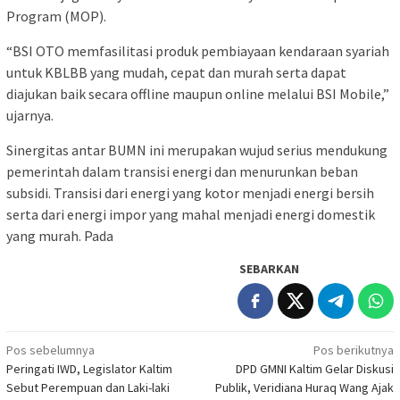
Program (MOP).
“BSI OTO memfasilitasi produk pembiayaan kendaraan syariah
untuk KBLBB yang mudah, cepat dan murah serta dapat
diajukan baik secara offline maupun online melalui BSI Mobile,”
ujarnya.
Sinergitas antar BUMN ini merupakan wujud serius mendukung
pemerintah dalam transisi energi dan menurunkan beban
subsidi. Transisi dari energi yang kotor menjadi energi bersih
serta dari energi impor yang mahal menjadi energi domestik
yang murah. Pada
SEBARKAN
Navigasi
Pos sebelumnya
Pos berikutnya
Peringati IWD, Legislator Kaltim
DPD GMNI Kaltim Gelar Diskusi
pos
Sebut Perempuan dan Laki-laki
Publik, Veridiana Huraq Wang Ajak