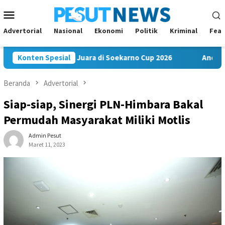
Loncat
Menu
ke
Mobile
konten
Advertorial
Nasional
Ekonomi
Politik
Kriminal
Feat
 Bawa Misi Juara di Soekarno Cup 2026
Konten Spesial
Andi Satya Nahkod
Beranda
Advertorial
Siap-siap, Sinergi PLN-Himbara Bakal
Permudah Masyarakat Miliki Motlis
Admin Pesut
Maret 11, 2023