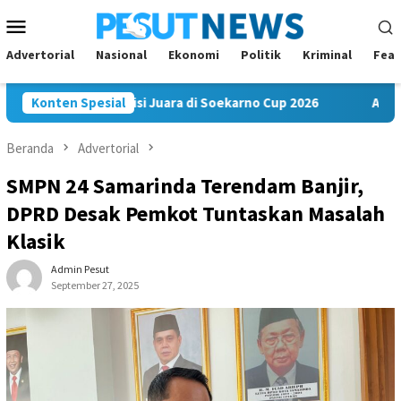
Loncat
Menu
ke
Mobile
konten
Advertorial
Nasional
Ekonomi
Politik
Kriminal
Feat
 FC Bawa Misi Juara di Soekarno Cup 2026
Konten Spesial
Andi Satya Na
Beranda
Advertorial
SMPN 24 Samarinda Terendam Banjir,
DPRD Desak Pemkot Tuntaskan Masalah
Klasik
Admin Pesut
September 27, 2025