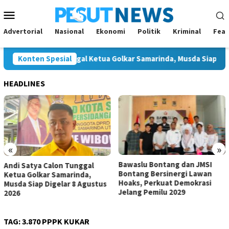
Loncat
Menu
ke
Mobile
konten
Advertorial
Nasional
Ekonomi
Politik
Kriminal
Feat
Satya Calon Tunggal Ketua Golkar Samarinda, Musda Siap Digelar 
Konten Spesial
HEADLINES
«
»
Bawaslu Bontang dan JMSI
Komisi IV Tunggu Hasil
Bontang Bersinergi Lawan
Investigasi Satgas soal
Hoaks, Perkuat Demokrasi
Dugaan Pelanggaran SPMB
Jelang Pemilu 2029
TAG:
3.870 PPPK KUKAR