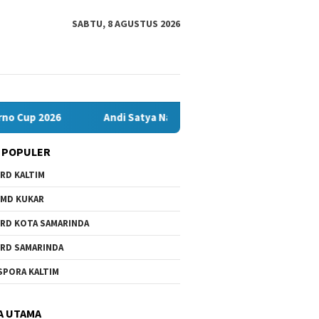
SABTU, 8 AGUSTUS 2026
up 2026
Andi Satya Nahkodai Golkar Samarinda, Fokus Kerja
 POPULER
RD KALTIM
 IV Tunggu Hasil
igasi Satgas soal
MD KUKAR
n Pelanggaran SPMB
RD KOTA SAMARINDA
RD SAMARINDA
Andi Sa
Banteng Mahakam FC Bawa
SPORA KALTIM
Samarin
Misi Juara di Soekarno Cup
Soal Pil
2026
A UTAMA