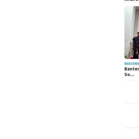
NASIONA
Banten
So…