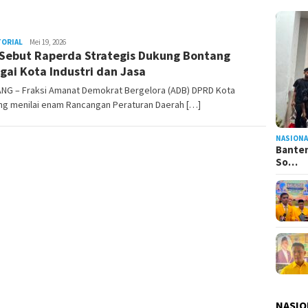
TORIAL
Admin
Mei 19, 2026
Sebut Raperda Strategis Dukung Bontang
Pesut
gai Kota Industri dan Jasa
NG – Fraksi Amanat Demokrat Bergelora (ADB) DPRD Kota
ng menilai enam Rancangan Peraturan Daerah […]
NASIONA
Banten
So…
NASIO