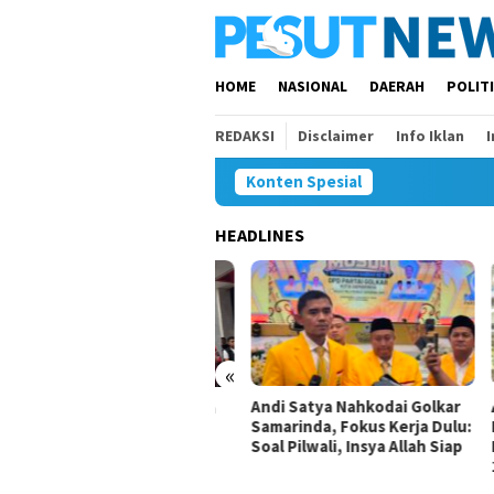
Loncat
ke
konten
HOME
NASIONAL
DAERAH
POLIT
REDAKSI
Disclaimer
Info Iklan
Konten Spesial
HEADLINES
«
Andi Satya Nahkodai Golkar
Andi
nteng Mahakam FC Bawa
Samarinda, Fokus Kerja Dulu:
Ketu
i Juara di Soekarno Cup
Soal Pilwali, Insya Allah Siap
Musd
26
2026