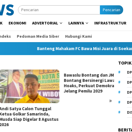
Pencarian
IK
EKONOMI
ADVERTORIAL
LAINNYA
INFRASTRUKTUR
Indeks
Pedoman Media Siber
Hubungi Kami
Banteng Mahakam FC Bawa Misi Juara di Soekarno C
TOPIK
DP
Bawaslu Bontang dan JMSI
Komisi
Bontang Bersinergi Lawan
Invest
DP
Hoaks, Perkuat Demokrasi
Dugaa
Jelang Pemilu 2029
DP
»
DP
 Satya Calon Tunggal
DI
a Golkar Samarinda,
a Siap Digelar 8 Agustus
BERIT