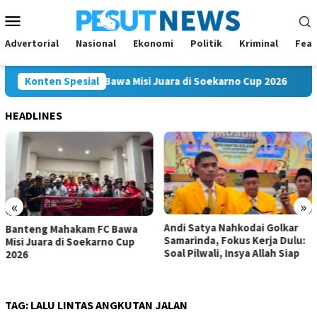
Loncat
Menu
ke
Mobile
konten
Advertorial
Nasional
Ekonomi
Politik
Kriminal
Feat
eng Mahakam FC Bawa Misi Juara di Soekarno Cup 2026
Konten Spesial
An
HEADLINES
«
»
Andi Satya Nahkodai Golkar
Andi Satya Calon Tunggal
Samarinda, Fokus Kerja Dulu:
Ketua Golkar Samarinda,
Soal Pilwali, Insya Allah Siap
Musda Siap Digelar 8 Agustus
2026
TAG:
LALU LINTAS ANGKUTAN JALAN