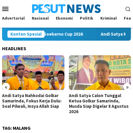
Loncat
Menu
ke
Mobile
konten
Advertorial
Nasional
Ekonomi
Politik
Kriminal
Feat
wa Misi Juara di Soekarno Cup 2026
Konten Spesial
Andi Satya Nahkodai 
HEADLINES
«
»
Andi Satya Nahkodai Golkar
Andi Satya Calon Tunggal
Samarinda, Fokus Kerja Dulu:
Ketua Golkar Samarinda,
Soal Pilwali, Insya Allah Siap
Musda Siap Digelar 8 Agustus
2026
TAG:
MALANG