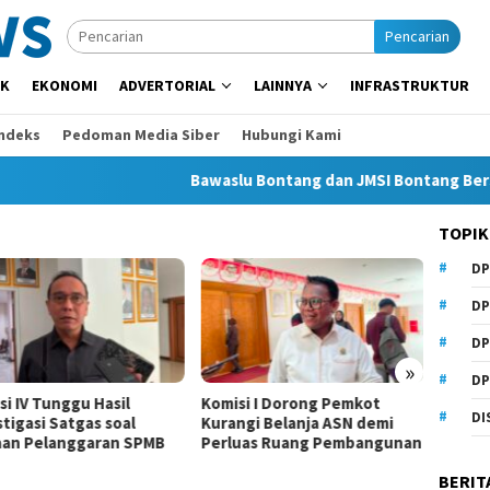
Pencarian
IK
EKONOMI
ADVERTORIAL
LAINNYA
INFRASTRUKTUR
Indeks
Pedoman Media Siber
Hubungi Kami
Bawaslu Bontang dan JMSI Bontang Bersinerg
TOPIK
DP
DP
DP
»
DP
 IV Tunggu Hasil
Komisi I Dorong Pemkot
Beasisw
DI
igasi Satgas soal
Kurangi Belanja ASN demi
Anhar 
n Pelanggaran SPMB
Perluas Ruang Pembangunan
Samarin
BERIT