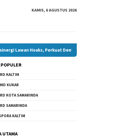
KAMIS, 6 AGUSTUS 2026
i Lawan Hoaks, Perkuat Demokrasi Jelang Pemilu 2029
K
 POPULER
RD KALTIM
MD KUKAR
RD KOTA SAMARINDA
RD SAMARINDA
a Daerah Belum Ada,
6.000 Anak Belum dan Putus
Bawaslu 
SPORA KALTIM
Minta Pemkot
Sekolah di Samarinda, Komisi
Bontang 
da Beri Perhatian
IV Minta Penanganan
Hoaks, P
Dipercepat
Jelang P
A UTAMA