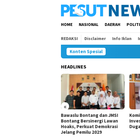
Loncat
ke
konten
HOME
NASIONAL
DAERAH
POLIT
REDAKSI
Disclaimer
Info Iklan
Konten Spesial
HEADLINES
«
0 Anak Belum dan Putus
Bawaslu Bontang dan JMSI
Komisi
lah di Samarinda, Komisi
Bontang Bersinergi Lawan
Invest
inta Penanganan
Hoaks, Perkuat Demokrasi
Dugaa
rcepat
Jelang Pemilu 2029