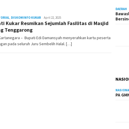
DAERAH
Bawasl
TORIAL
,
DISKOMINFO KUKAR
Admin
April 22, 2025
Bersi
ti Kukar Resmikan Sejumlah Fasilitas di Masjid
Pesut
g Tenggarong
 Kartanegara – Bupati Edi Damansyah menyerahkan kartu peserta
gan pada seluruh Juru Sembelih Halal. […]
NASIO
NASIONA
PA GMN