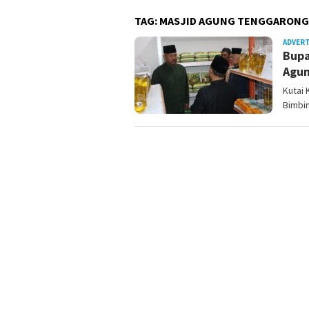
TAG:
MASJID AGUNG TENGGARONG
ADVER
Bupa
Agun
Kutai
Bimbin