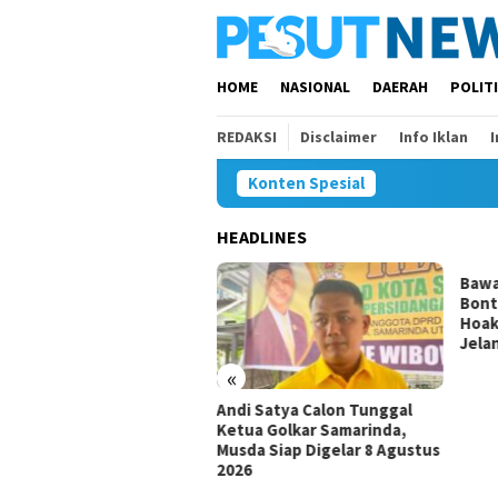
Loncat
ke
konten
HOME
NASIONAL
DAERAH
POLIT
REDAKSI
Disclaimer
Info Iklan
Konten Spesial
HEADLINES
siswa Daerah Belum Ada,
Bawa
ar Minta Pemkot
Bont
arinda Beri Perhatian
Hoak
Jela
«
Andi Satya Calon Tunggal
Ketua Golkar Samarinda,
Musda Siap Digelar 8 Agustus
2026