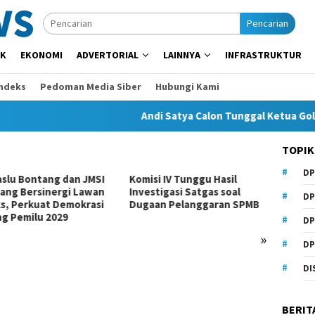
Pencarian
IK
EKONOMI
ADVERTORIAL
LAINNYA
INFRASTRUKTUR
Indeks
Pedoman Media Siber
Hubungi Kami
Andi Satya Calon Tunggal Ketua Golkar Sa
TOPIK
DP
slu Bontang dan JMSI
Komisi IV Tunggu Hasil
Komisi
ang Bersinergi Lawan
Investigasi Satgas soal
Kurang
DP
s, Perkuat Demokrasi
Dugaan Pelanggaran SPMB
Perlu
ng Pemilu 2029
DP
»
DP
DI
BERIT