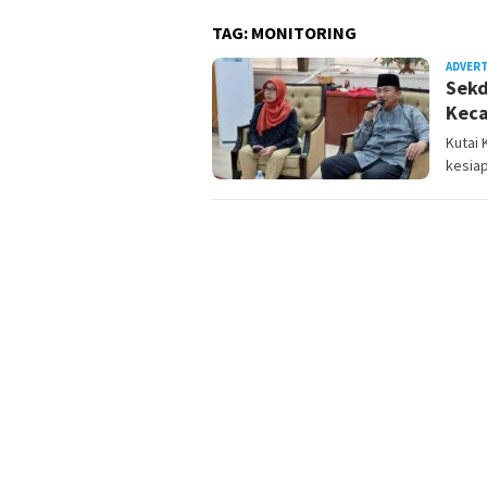
TAG:
MONITORING
ADVER
Sekd
Kec
Kutai 
kesia