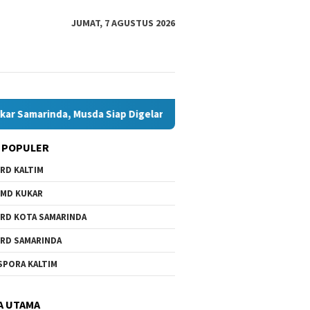
JUMAT, 7 AGUSTUS 2026
marinda, Musda Siap Digelar 8 Agustus 2026
Bawaslu Bont
 POPULER
RD KALTIM
 I Dorong Pemkot
Beasiswa Daerah Belum Ada,
i Belanja ASN demi
Anhar Minta Pemkot
MD KUKAR
as Ruang Pembangunan
Samarinda Beri Perhatian
RD KOTA SAMARINDA
RD SAMARINDA
Andi Sa
SPORA KALTIM
Ketua G
Musda S
2026
A UTAMA