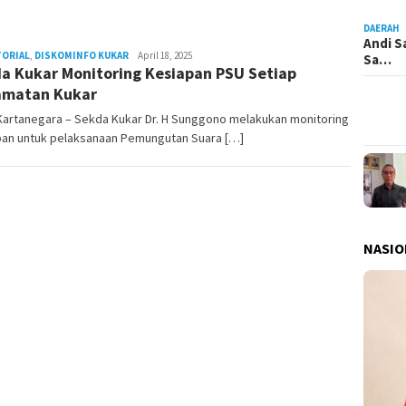
DAERAH
Andi S
TORIAL
,
DISKOMINFO KUKAR
Admin
April 18, 2025
Sa…
a Kukar Monitoring Kesiapan PSU Setiap
Pesut
amatan Kukar
Kartanegara – Sekda Kukar Dr. H Sunggono melakukan monitoring
pan untuk pelaksanaan Pemungutan Suara […]
NASIO