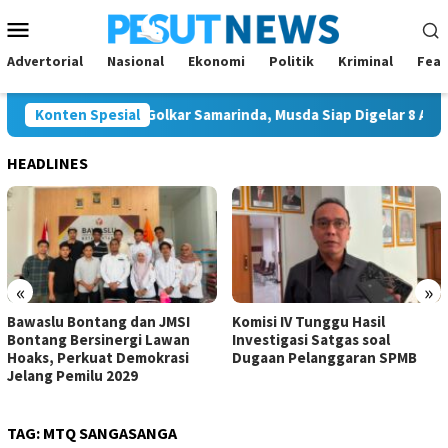
Loncat
Menu
ke
Mobile
konten
Advertorial
Nasional
Ekonomi
Politik
Kriminal
Feat
n Tunggal Ketua Golkar Samarinda, Musda Siap Digelar 8 Agustus
Konten Spesial
HEADLINES
«
»
Bawaslu Bontang dan JMSI
Komisi IV Tunggu Hasil
Bontang Bersinergi Lawan
Investigasi Satgas soal
Hoaks, Perkuat Demokrasi
Dugaan Pelanggaran SPMB
Jelang Pemilu 2029
TAG:
MTQ SANGASANGA