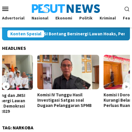
Loncat
Menu
ke
Mobile
konten
Advertorial
Nasional
Ekonomi
Politik
Kriminal
Feat
 Bontang dan JMSI Bontang Bersinergi Lawan Hoaks, Perkuat Dem
Konten Spesial
HEADLINES
«
»
Komisi IV Tunggu Hasil
Komisi I Dorong Pemkot
Investigasi Satgas soal
Kurangi Belanja ASN demi
Dugaan Pelanggaran SPMB
Perluas Ruang Pembangunan
TAG:
NARKOBA