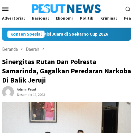
Loncat
Menu
ke
Mobile
konten
Advertorial
Nasional
Ekonomi
Politik
Kriminal
Feat
am FC Bawa Misi Juara di Soekarno Cup 2026
Konten Spesial
Andi Satya N
Beranda
Daerah
Sinergitas Rutan Dan Polresta
Samarinda, Gagalkan Peredaran Narkoba
Di Balik Jeruji
Admin Pesut
Desember 11, 2023