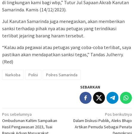
di lingkungan kami bagi wbp,” Tutur Jul Sapaan Akrab Karutan
Samarinda. Kamis (14/12/2023).
Jul Karutan Samarinda juga menegaskan, akan memberikan
sanksi terhadap pihak nya atau petugas yang terindikasi
terlibat jejaring barang haram tersebut.
“Kalau ada pegawai atau petugas yang coba-coba terlibat, saya
pastikan akan mendapatkan sanksi tegas,” Tandas Julherry.
(Red)
Narkoba
Polisi
Polres Samarinda
SEBARKAN
Navigasi
Pos sebelumnya
Pos berikutnya
Ombudsman Kaltim Sampaikan
Dalam Diskusi Publik, Aleks Bhajo
pos
Hasil Pengawasan 2023, Tuai
Artikan Pemuda Sebagai Penata
Banyak Aduan Masyarakat
Demokrasi