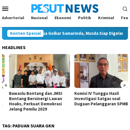
Loncat
Menu
ke
Mobile
konten
Advertorial
Nasional
Ekonomi
Politik
Kriminal
Feat
alon Tunggal Ketua Golkar Samarinda, Musda Siap Digelar 8 Agus
Konten Spesial
HEADLINES
«
»
Bawaslu Bontang dan JMSI
Komisi IV Tunggu Hasil
Bontang Bersinergi Lawan
Investigasi Satgas soal
Hoaks, Perkuat Demokrasi
Dugaan Pelanggaran SPMB
Jelang Pemilu 2029
TAG:
PADUAN SUARA GKN