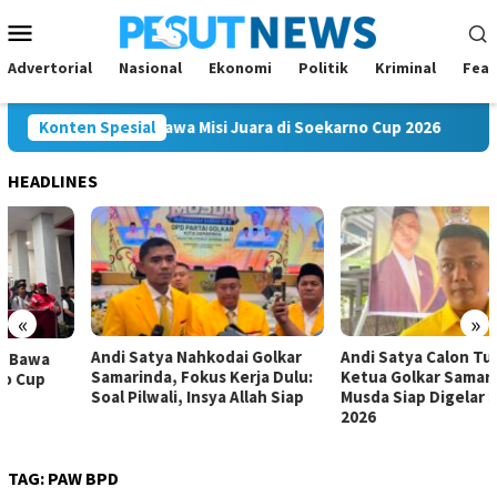
Loncat
Menu
ke
Mobile
konten
Advertorial
Nasional
Ekonomi
Politik
Kriminal
Feat
ng Mahakam FC Bawa Misi Juara di Soekarno Cup 2026
Konten Spesial
And
HEADLINES
«
»
Andi Satya Nahkodai Golkar
Andi Satya Calon Tunggal
Samarinda, Fokus Kerja Dulu:
Ketua Golkar Samarinda,
Soal Pilwali, Insya Allah Siap
Musda Siap Digelar 8 Agustus
2026
TAG:
PAW BPD