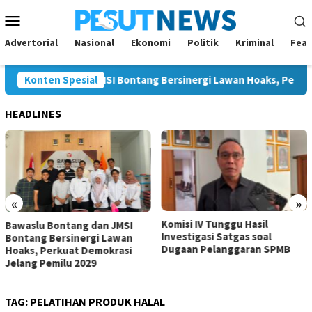
Loncat
Menu
ke
Mobile
konten
Advertorial
Nasional
Ekonomi
Politik
Kriminal
Feat
 Bontang dan JMSI Bontang Bersinergi Lawan Hoaks, Perkuat De
Konten Spesial
HEADLINES
«
»
Komisi IV Tunggu Hasil
Komisi I Dorong Pemkot
Investigasi Satgas soal
Kurangi Belanja ASN demi
Dugaan Pelanggaran SPMB
Perluas Ruang Pembangunan
TAG:
PELATIHAN PRODUK HALAL