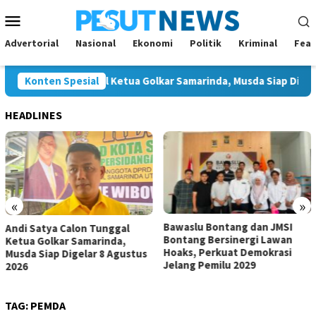
Loncat
Menu
ke
Mobile
konten
Advertorial
Nasional
Ekonomi
Politik
Kriminal
Feat
tya Calon Tunggal Ketua Golkar Samarinda, Musda Siap Digelar 8 
Konten Spesial
HEADLINES
«
»
Bawaslu Bontang dan JMSI
Komisi IV Tunggu Hasil
gal
Bontang Bersinergi Lawan
Investigasi Satgas soal
a,
Hoaks, Perkuat Demokrasi
Dugaan Pelanggaran 
gustus
Jelang Pemilu 2029
TAG:
PEMDA