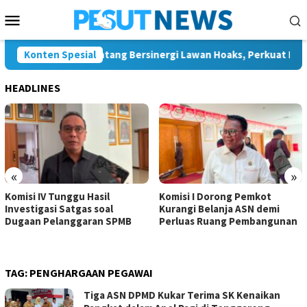
Loncat
Menu
ke
Mobile
konten
ang dan JMSI Bontang Bersinergi Lawan Hoaks, Perkuat Demokras
Konten Spesial
HEADLINES
«
»
Komisi IV Tunggu Hasil
Komisi I Dorong Pemkot
Investigasi Satgas soal
Kurangi Belanja ASN demi
Dugaan Pelanggaran SPMB
Perluas Ruang Pembangunan
TAG:
PENGHARGAAN PEGAWAI
Tiga ASN DPMD Kukar Terima SK Kenaikan