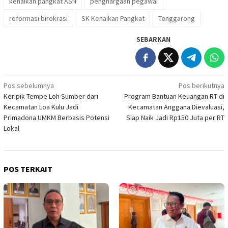
kenaikan pangkat ASN
penghargaan pegawai
reformasi birokrasi
SK Kenaikan Pangkat
Tenggarong
SEBARKAN
Navigasi
Pos sebelumnya
Pos berikutnya
Keripik Tempe Loh Sumber dari
Program Bantuan Keuangan RT di
pos
Kecamatan Loa Kulu Jadi
Kecamatan Anggana Dievaluasi,
Primadona UMKM Berbasis Potensi
Siap Naik Jadi Rp150 Juta per RT
Lokal
POS TERKAIT