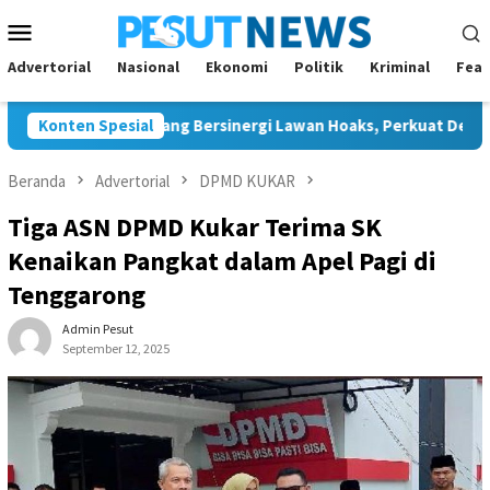
Loncat
Menu
ke
Mobile
konten
Advertorial
Nasional
Ekonomi
Politik
Kriminal
Feat
n JMSI Bontang Bersinergi Lawan Hoaks, Perkuat Demokrasi Jel
Konten Spesial
Beranda
Advertorial
DPMD KUKAR
Tiga ASN DPMD Kukar Terima SK
Kenaikan Pangkat dalam Apel Pagi di
Tenggarong
Admin Pesut
September 12, 2025