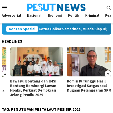
Loncat
Menu
ke
Mobile
konten
Advertorial
Nasional
Ekonomi
Politik
Kriminal
Feat
ya Calon Tunggal Ketua Golkar Samarinda, Musda Siap Digelar 8 
Konten Spesial
HEADLINES
«
»
Bawaslu Bontang dan JMSI
Komisi IV Tunggu Hasil
Bontang Bersinergi Lawan
Investigasi Satgas soal
Hoaks, Perkuat Demokrasi
Dugaan Pelanggaran SPMB
Jelang Pemilu 2029
TAG:
PENUTUPAN PESTA LAUT PESISIR 2025