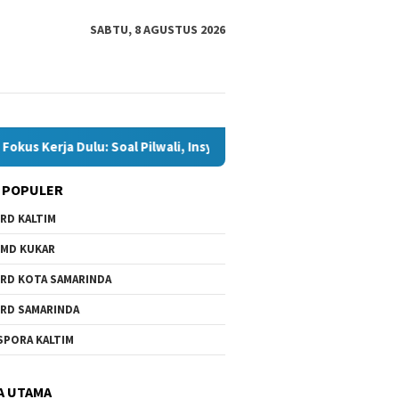
SABTU, 8 AGUSTUS 2026
ja Dulu: Soal Pilwali, Insya Allah Siap
Andi Satya Calon 
 POPULER
RD KALTIM
MD KUKAR
RD KOTA SAMARINDA
RD SAMARINDA
i I Dorong Pemkot
Andi S
Andi Satya Nahkodai Golkar
SPORA KALTIM
gi Belanja ASN demi
Ketua 
Samarinda, Fokus Kerja Dulu:
uas Ruang Pembangunan
Musda 
Soal Pilwali, Insya Allah Siap
2026
A UTAMA