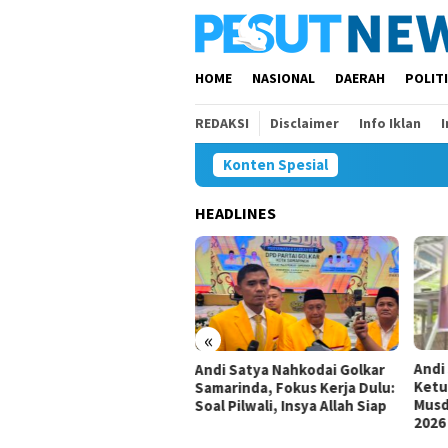
Loncat
ke
konten
HOME
NASIONAL
DAERAH
POLIT
REDAKSI
Disclaimer
Info Iklan
Konten Spesial
HEADLINES
«
Andi Satya Calon Tunggal
Baw
di Satya Nahkodai Golkar
Ketua Golkar Samarinda,
Bon
marinda, Fokus Kerja Dulu:
Musda Siap Digelar 8 Agustus
Hoa
al Pilwali, Insya Allah Siap
2026
Jel