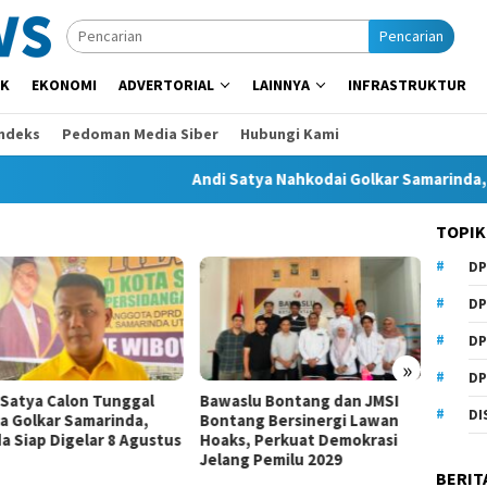
Pencarian
IK
EKONOMI
ADVERTORIAL
LAINNYA
INFRASTRUKTUR
Indeks
Pedoman Media Siber
Hubungi Kami
Andi Satya Nahkodai Golkar Samarinda, Fokus Ker
TOPIK
DP
DP
DP
»
DP
aslu Bontang dan JMSI
Komisi IV Tunggu Hasil
Komis
DI
tang Bersinergi Lawan
Investigasi Satgas soal
Kuran
ks, Perkuat Demokrasi
Dugaan Pelanggaran SPMB
Perl
ang Pemilu 2029
BERIT