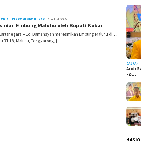
TORIAL
,
DISKOMINFO KUKAR
Admin
April 24, 2025
smian Embung Maluhu oleh Bupati Kukar
Pesut
Kartanegara – Edi Damansyah meresmikan Embung Maluhu di Jl.
u RT 18, Maluhu, Tenggarong, […]
DAERAH
Andi S
Fo…
NASIO