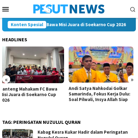
Loncat
Menu
ke
Mobile
konten
eng Mahakam FC Bawa Misi Juara di Soekarno Cup 2026
Konten Spesial
A
HEADLINES
«
»
Andi Satya Nahkodai Golkar
Andi Satya Calon Tunggal
Samarinda, Fokus Kerja Dulu:
Ketua Golkar Samarinda,
Soal Pilwali, Insya Allah Siap
Musda Siap Digelar 8 Agustus
2026
TAG:
PERINGATAN NUZULUL QURAN
Kabag Kesra Kukar Hadir dalam Peringatan
Nuzulul Quran