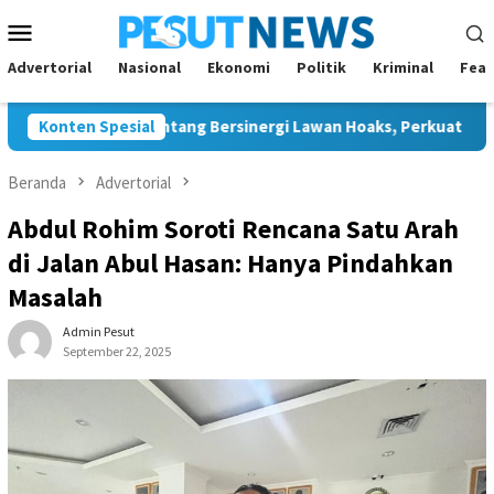
Loncat
Menu
ke
Mobile
konten
Advertorial
Nasional
Ekonomi
Politik
Kriminal
Feat
 dan JMSI Bontang Bersinergi Lawan Hoaks, Perkuat Demokrasi J
Konten Spesial
Beranda
Advertorial
Abdul Rohim Soroti Rencana Satu Arah
di Jalan Abul Hasan: Hanya Pindahkan
Masalah
Admin Pesut
September 22, 2025