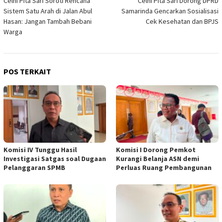
Celni Pita Sari Soroti Rencana
Celni Pita Sari Dorong DPRD
pos
Sistem Satu Arah di Jalan Abul
Samarinda Gencarkan Sosialisasi
Hasan: Jangan Tambah Bebani
Cek Kesehatan dan BPJS
Warga
POS TERKAIT
Komisi IV Tunggu Hasil
Komisi I Dorong Pemkot
Investigasi Satgas soal Dugaan
Kurangi Belanja ASN demi
Pelanggaran SPMB
Perluas Ruang Pembangunan