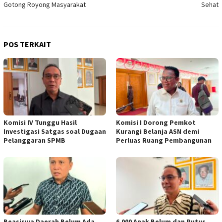
Gotong Royong Masyarakat
Sehat
POS TERKAIT
Komisi IV Tunggu Hasil
Komisi I Dorong Pemkot
Investigasi Satgas soal Dugaan
Kurangi Belanja ASN demi
Pelanggaran SPMB
Perluas Ruang Pembangunan
Beasiswa Daerah Belum Ada,
6.000 Anak Belum dan Putus