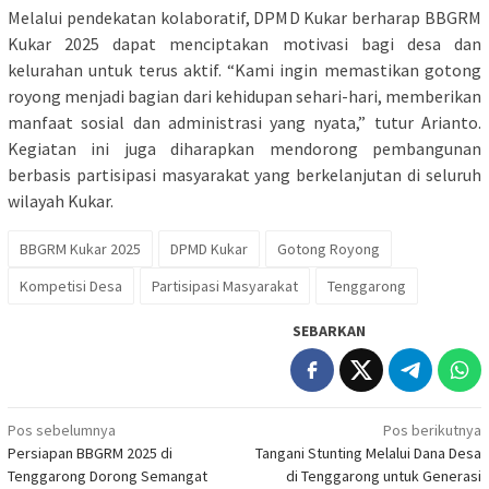
Melalui pendekatan kolaboratif, DPMD Kukar berharap BBGRM
Kukar 2025 dapat menciptakan motivasi bagi desa dan
kelurahan untuk terus aktif. “Kami ingin memastikan gotong
royong menjadi bagian dari kehidupan sehari-hari, memberikan
manfaat sosial dan administrasi yang nyata,” tutur Arianto.
Kegiatan ini juga diharapkan mendorong pembangunan
berbasis partisipasi masyarakat yang berkelanjutan di seluruh
wilayah Kukar.
BBGRM Kukar 2025
DPMD Kukar
Gotong Royong
Kompetisi Desa
Partisipasi Masyarakat
Tenggarong
SEBARKAN
Navigasi
Pos sebelumnya
Pos berikutnya
Persiapan BBGRM 2025 di
Tangani Stunting Melalui Dana Desa
pos
Tenggarong Dorong Semangat
di Tenggarong untuk Generasi