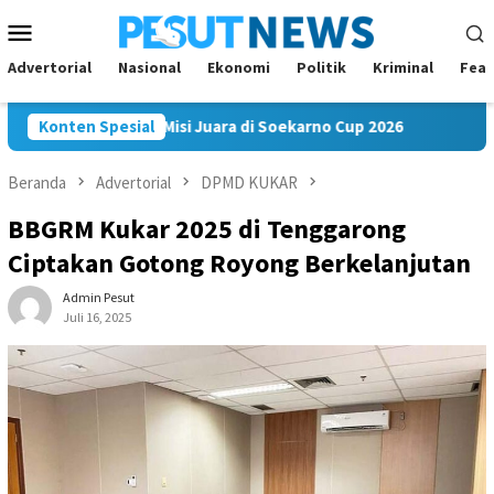
Loncat
Menu
ke
Mobile
konten
Advertorial
Nasional
Ekonomi
Politik
Kriminal
Feat
am FC Bawa Misi Juara di Soekarno Cup 2026
Konten Spesial
Andi Satya N
Beranda
Advertorial
DPMD KUKAR
BBGRM Kukar 2025 di Tenggarong
Ciptakan Gotong Royong Berkelanjutan
Admin Pesut
Juli 16, 2025