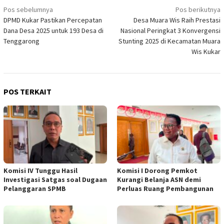
Navigasi
Pos sebelumnya
Pos berikutnya
DPMD Kukar Pastikan Percepatan
Desa Muara Wis Raih Prestasi
pos
Dana Desa 2025 untuk 193 Desa di
Nasional Peringkat 3 Konvergensi
Tenggarong
Stunting 2025 di Kecamatan Muara
Wis Kukar
POS TERKAIT
Komisi IV Tunggu Hasil
Komisi I Dorong Pemkot
Investigasi Satgas soal Dugaan
Kurangi Belanja ASN demi
Pelanggaran SPMB
Perluas Ruang Pembangunan