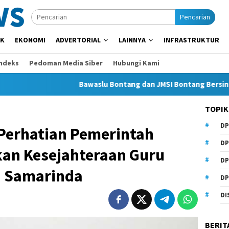
Pencarian
IK
EKONOMI
ADVERTORIAL
LAINNYA
INFRASTRUKTUR
Indeks
Pedoman Media Siber
Hubungi Kami
Bawaslu Bontang dan JMSI Bontang Bersinergi Lawan H
TOPIK
DP
Perhatian Pemerintah
DP
an Kesejahteraan Guru
DP
i Samarinda
DP
DI
BERIT