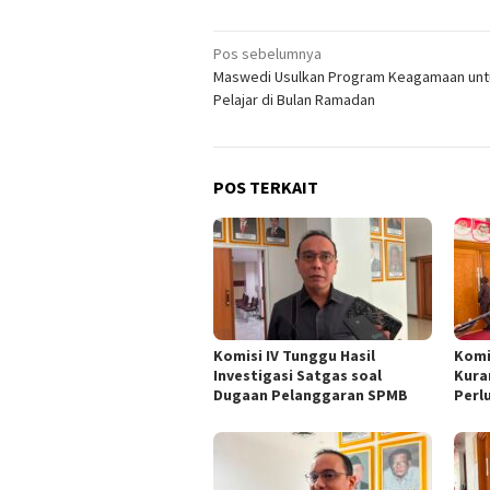
Navigasi
Pos sebelumnya
Maswedi Usulkan Program Keagamaan unt
pos
Pelajar di Bulan Ramadan
POS TERKAIT
Komisi IV Tunggu Hasil
Komi
Investigasi Satgas soal
Kura
Dugaan Pelanggaran SPMB
Perl