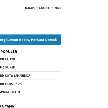
KAMIS, 6 AGUSTUS 2026
oaks, Perkuat Demokrasi Jelang Pemilu 2029
Komisi IV T
 POPULER
RD KALTIM
MD KUKAR
RD KOTA SAMARINDA
RD SAMARINDA
SPORA KALTIM
A UTAMA