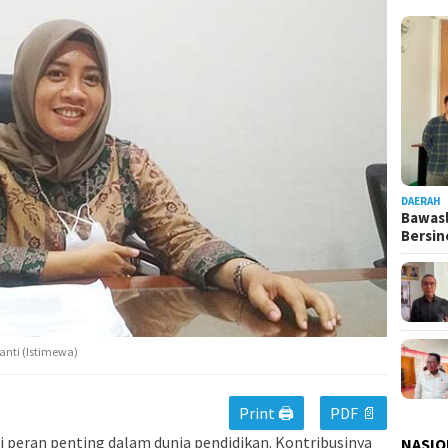
DAERAH
Bawasl
Bersi
nti (Istimewa)
Print 🖨
PDF 📄
 peran penting dalam dunia pendidikan. Kontribusinya
NASIO