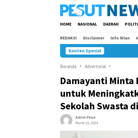
Loncat
ke
konten
HOME
NASIONAL
DAERAH
POLIT
REDAKSI
Disclaimer
Info Iklan
Konten Spesial
Beranda
Advertorial
Damayanti Minta 
untuk Meningkatk
Sekolah Swasta d
Admin Pesut
Maret 16, 2024