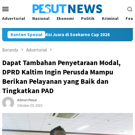
Loncat
Menu
ke
Mobile
konten
Advertorial
Nasional
Ekonomi
Politik
Kriminal
Feat
akam FC Bawa Misi Juara di Soekarno Cup 2026
Konten Spesial
Andi Satya
Beranda
Advertorial
Dapat Tambahan Penyetaraan Modal,
DPRD Kaltim Ingin Perusda Mampu
Berikan Pelayanan yang Baik dan
Tingkatkan PAD
Admin Pesut
Oktober 20, 2023