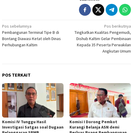
Navigasi
Pos sebelumnya
Pos berikutnya
Pembangunan Terminal Tipe B di
Tingkatkan Kualitas Pengemudi,
pos
Bontang Diawasi Ketat oleh Dinas
Dishub Kaltim Gelar Pembinaan
Perhubungan Kaltim
Kepada 35 Peserta Perwakilan
Angkutan Umum
POS TERKAIT
Komisi IV Tunggu Hasil
Komisi I Dorong Pemkot
Investigasi Satgas soal Dugaan
Kurangi Belanja ASN demi
Pelanggaran SPMB
Perluas Ruang Pembangunan