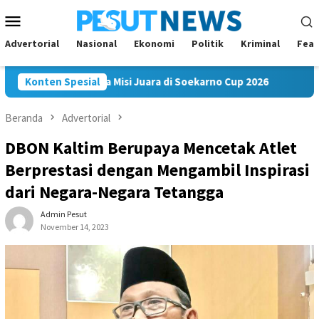
Loncat
Menu
ke
Mobile
konten
Advertorial
Nasional
Ekonomi
Politik
Kriminal
Feat
akam FC Bawa Misi Juara di Soekarno Cup 2026
Konten Spesial
Andi Saty
Beranda
Advertorial
DBON Kaltim Berupaya Mencetak Atlet
Berprestasi dengan Mengambil Inspirasi
dari Negara-Negara Tetangga
Admin Pesut
November 14, 2023