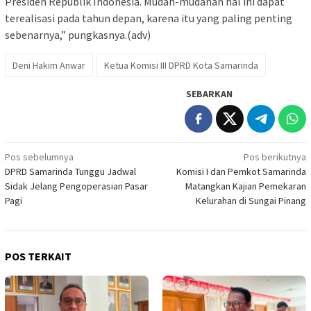
Presiden Republik Indonesia. Mudah-mudahan hal ini dapat
terealisasi pada tahun depan, karena itu yang paling penting
sebenarnya,” pungkasnya.(adv)
Deni Hakim Anwar
Ketua Komisi III DPRD Kota Samarinda
SEBARKAN
Navigasi
Pos sebelumnya
Pos berikutnya
DPRD Samarinda Tunggu Jadwal
Komisi I dan Pemkot Samarinda
pos
Sidak Jelang Pengoperasian Pasar
Matangkan Kajian Pemekaran
Pagi
Kelurahan di Sungai Pinang
POS TERKAIT