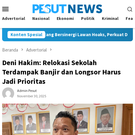
Loncat
Menu
ke
Mobile
konten
Advertorial
Nasional
Ekonomi
Politik
Kriminal
Feat
an JMSI Bontang Bersinergi Lawan Hoaks, Perkuat Demokrasi Jel
Konten Spesial
Beranda
Advertorial
Deni Hakim: Relokasi Sekolah
Terdampak Banjir dan Longsor Harus
Jadi Prioritas
Admin Pesut
November 30, 2025