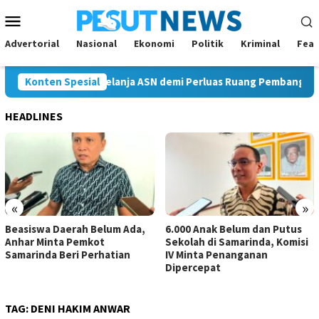
Loncat
Menu
ke
Mobile
konten
Advertorial
Nasional
Ekonomi
Politik
Kriminal
Feat
Pemkot Kurangi Belanja ASN demi Perluas Ruang Pembangunan
Konten Spesial
HEADLINES
«
»
Beasiswa Daerah Belum Ada,
6.000 Anak Belum dan Putus
Anhar Minta Pemkot
Sekolah di Samarinda, Komisi
Samarinda Beri Perhatian
IV Minta Penanganan
Dipercepat
TAG:
DENI HAKIM ANWAR