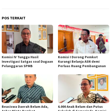
POS TERKAIT
Komisi IV Tunggu Hasil
Komisi I Dorong Pemkot
Investigasi Satgas soal Dugaan
Kurangi Belanja ASN demi
Pelanggaran SPMB
Perluas Ruang Pembangunan
Beasiswa Daerah Belum Ada,
6.000 Anak Belum dan Putus
Anhar Minta Pemkot
Sekolah di Samarinda, Komisi