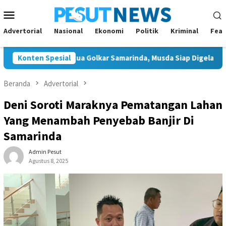
Loncat
Menu
ke
Mobile
konten
Advertorial
Nasional
Ekonomi
Politik
Kriminal
Feat
n Tunggal Ketua Golkar Samarinda, Musda Siap Digelar 8 Agustus 
Konten Spesial
Beranda
Advertorial
Deni Soroti Maraknya Pematangan Lahan
Yang Menambah Penyebab Banjir Di
Samarinda
Admin Pesut
Agustus 8, 2025