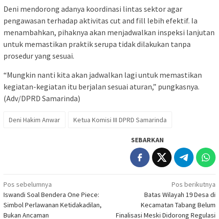
Deni mendorong adanya koordinasi lintas sektor agar
pengawasan terhadap aktivitas cut and fill lebih efektif. Ia
menambahkan, pihaknya akan menjadwalkan inspeksi lanjutan
untuk memastikan praktik serupa tidak dilakukan tanpa
prosedur yang sesuai.
“Mungkin nanti kita akan jadwalkan lagi untuk memastikan
kegiatan-kegiatan itu berjalan sesuai aturan,” pungkasnya.
(Adv/DPRD Samarinda)
Deni Hakim Anwar
Ketua Komisi III DPRD Samarinda
SEBARKAN
Navigasi
Pos sebelumnya
Pos berikutnya
Iswandi Soal Bendera One Piece:
Batas Wilayah 19 Desa di
pos
Simbol Perlawanan Ketidakadilan,
Kecamatan Tabang Belum
Bukan Ancaman
Finalisasi Meski Didorong Regulasi