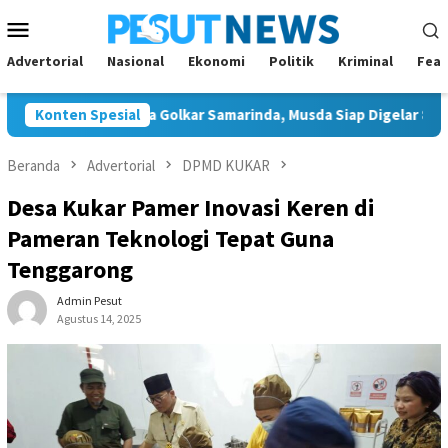
Loncat
Menu
ke
Mobile
konten
Advertorial
Nasional
Ekonomi
Politik
Kriminal
Feat
Tunggal Ketua Golkar Samarinda, Musda Siap Digelar 8 Agustus 20
Konten Spesial
Beranda
Advertorial
DPMD KUKAR
Desa Kukar Pamer Inovasi Keren di
Pameran Teknologi Tepat Guna
Tenggarong
Admin Pesut
Agustus 14, 2025