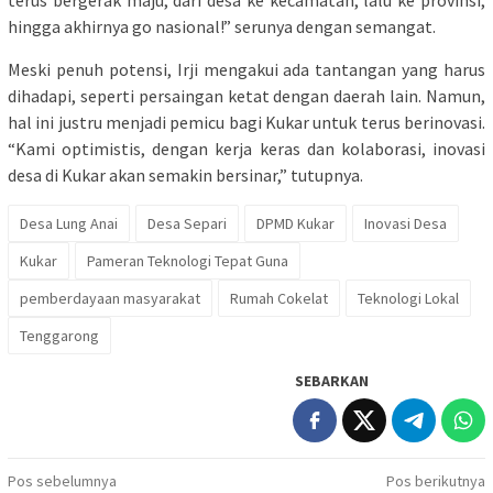
hingga akhirnya go nasional!” serunya dengan semangat.
Meski penuh potensi, Irji mengakui ada tantangan yang harus
dihadapi, seperti persaingan ketat dengan daerah lain. Namun,
hal ini justru menjadi pemicu bagi Kukar untuk terus berinovasi.
“Kami optimistis, dengan kerja keras dan kolaborasi, inovasi
desa di Kukar akan semakin bersinar,” tutupnya.
Desa Lung Anai
Desa Separi
DPMD Kukar
Inovasi Desa
Kukar
Pameran Teknologi Tepat Guna
pemberdayaan masyarakat
Rumah Cokelat
Teknologi Lokal
Tenggarong
SEBARKAN
Navigasi
Pos sebelumnya
Pos berikutnya