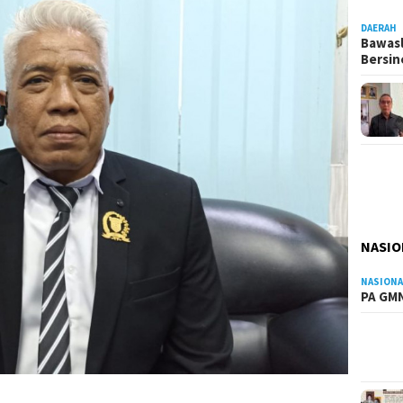
DAERAH
Bawasl
Bersi
NASIO
NASIONA
PA GMN