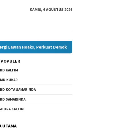
KAMIS, 6 AGUSTUS 2026
n Hoaks, Perkuat Demokrasi Jelang Pemilu 2029
Komisi I
 POPULER
RD KALTIM
MD KUKAR
RD KOTA SAMARINDA
RD SAMARINDA
SPORA KALTIM
A UTAMA