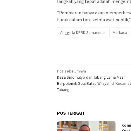
langkah yang tepat adalah mengemba
“Pembiaran hanya akan memperbesar
buruk dalam tata kelola aset publik
Anggota DPRD Samarinda
Markaca
Navigasi
Pos sebelumnya
Desa Sidomulyo dan Tabang Lama Masih
pos
Berpolemik Soal Batas Wilayah di Kecama
Tabang
POS TERKAIT
Komi
Kura