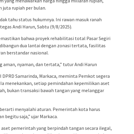
m yang menawarkan harga hingga miliaran rupiah,
juta rupiah per bulan.
idak tahu status hukumnya. Ini rawan masuk ranah
tegas Andi Harun, Sabtu (9/8/2025).
astikan bahwa proyek rehabilitasi total Pasar Segiri
dibangun dua lantai dengan zonasi tertata, fasilitas
an berstandar nasional.
ang aman, nyaman, dan tertata,” tutur Andi Harun
i I DPRD Samarinda, Markaca, meminta Pemkot segera
. Ia menekankan, setiap pemindahan kepemilikan aset
sah, bukan transaksi bawah tangan yang melanggar
erarti menyalahi aturan. Pemerintah kota harus
 begitu saja,” ujar Markaca.
a aset pemerintah yang berpindah tangan secara ilegal,