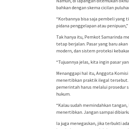
Namun, di lapangan ditemukan oknu
bahkan dengan skema cicilan puluhan 
“Korbannya bisa saja pembeli yang t
pidana penggelapan atau penipuan,” 
Tak hanya itu, Pemkot Samarinda mem
tetap berjalan. Pasar yang baru akan 
modern, dan sistem proteksi kebakar
“Tujuannya jelas, kita ingin pasar y
Menanggapi hal itu, Anggota Komis
menertibkan praktik ilegal tersebut
pemerintah harus melalui prosedur 
hukum.
“Kalau sudah memindahkan tangan, b
menertibkan. Jangan sampai dibiarkan
Ia juga menegaskan, jika terbukti ad