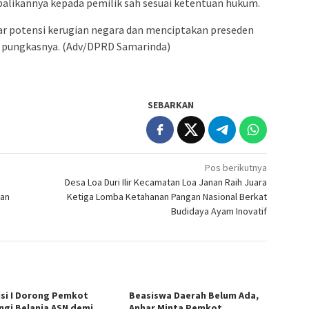
likannya kepada pemilik sah sesuai ketentuan hukum.
 potensi kerugian negara dan menciptakan preseden
,” pungkasnya. (Adv/DPRD Samarinda)
SEBARKAN
Pos berikutnya
Desa Loa Duri Ilir Kecamatan Loa Janan Raih Juara
tan
Ketiga Lomba Ketahanan Pangan Nasional Berkat
Budidaya Ayam Inovatif
si I Dorong Pemkot
Beasiswa Daerah Belum Ada,
ngi Belanja ASN demi
Anhar Minta Pemkot