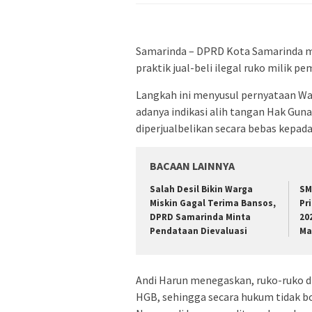
Samarinda – DPRD Kota Samarinda 
praktik jual-beli ilegal ruko milik pe
Langkah ini menyusul pernyataan Wa
adanya indikasi alih tangan Hak Gun
diperjualbelikan secara bebas kepad
BACAAN LAINNYA
Salah Desil Bikin Warga
SM
Miskin Gagal Terima Bansos,
Pr
DPRD Samarinda Minta
20
Pendataan Dievaluasi
Ma
Andi Harun menegaskan, ruko-ruko di
HGB, sehingga secara hukum tidak 