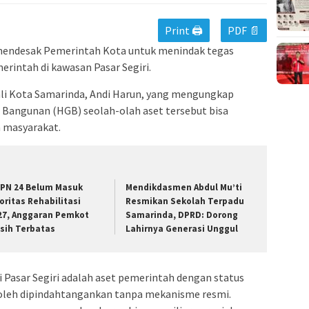
Print 🖨
PDF 📄
mendesak Pemerintah Kota untuk menindak tegas
merintah di kawasan Pasar Segiri.
li Kota Samarinda, Andi Harun, yang mengungkap
a Bangunan (HGB) seolah-olah aset tersebut bisa
a masyarakat.
PN 24 Belum Masuk
Mendikdasmen Abdul Mu’ti
ioritas Rehabilitasi
Resmikan Sekolah Terpadu
27, Anggaran Pemkot
Samarinda, DPRD: Dorong
sih Terbatas
Lahirnya Generasi Unggul
 Pasar Segiri adalah aset pemerintah dengan status
boleh dipindahtangankan tanpa mekanisme resmi.