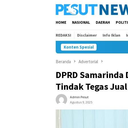
Loncat
ke
konten
HOME
NASIONAL
DAERAH
POLIT
REDAKSI
Disclaimer
Info Iklan
Konten Spesial
Beranda
Advertorial
DPRD Samarinda 
Tindak Tegas Jual 
Admin Pesut
Agustus 9, 2025