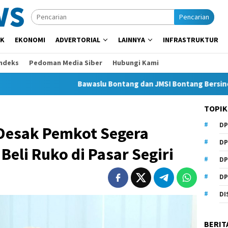
Pencarian
IK
EKONOMI
ADVERTORIAL
LAINNYA
INFRASTRUKTUR
Indeks
Pedoman Media Siber
Hubungi Kami
Bawaslu Bontang dan JMSI Bontang Bersinergi Lawa
TOPIK
DP
Desak Pemkot Segera
DP
Beli Ruko di Pasar Segiri
DP
DP
DI
BERIT