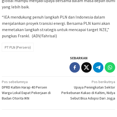
global mampu menjadi upaya bersama dalam masa depan bumi
yang lebih baik.
“IEA mendukung penuh langkah PLN dan Indonesia dalam
menjalankan proyek transisi energi. Bersama PLN kami akan
memetakan langkah strategis untuk mencapai target NZE,”
pungkas Frankl. (ADV/Fahrisal)
PT PLN (Persero)
SEBARKAN
Navigasi
Pos sebelumnya
Pos berikutnya
DPRD Kaltim Harap 40 Persen
Upaya Peningkatan Sektor
pos
Warga Lokal Dapat Pekerjaan di
Perkebunan Kakao di Kaltim, Nidya
Badan Otorita IKN
Sebut Bisa Adopsi Dari Jogja