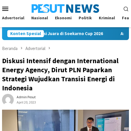
Loncat
Menu
ke
Mobile
konten
Advertorial
Nasional
Ekonomi
Politik
Kriminal
Feat
FC Bawa Misi Juara di Soekarno Cup 2026
Konten Spesial
Andi Satya Nah
Beranda
Advertorial
Diskusi Intensif dengan International
Energy Agency, Dirut PLN Paparkan
Strategi Wujudkan Transisi Energi di
Indonesia
Admin Pesut
April 20, 2023