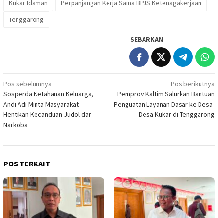
Kukar Idaman
Perpanjangan Kerja Sama BPJS Ketenagakerjaan
Tenggarong
SEBARKAN
Navigasi
Pos sebelumnya
Pos berikutnya
Sosperda Ketahanan Keluarga,
Pemprov Kaltim Salurkan Bantuan
pos
Andi Adi Minta Masyarakat
Penguatan Layanan Dasar ke Desa-
Hentikan Kecanduan Judol dan
Desa Kukar di Tenggarong
Narkoba
POS TERKAIT