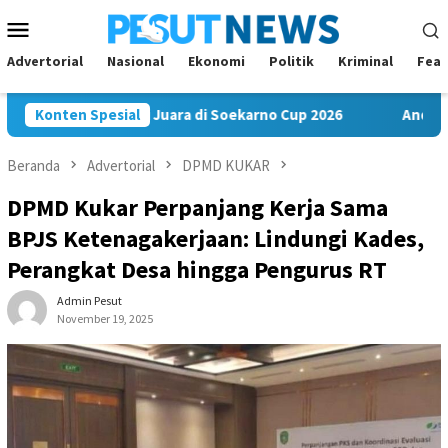
Loncat
Menu
ke
Mobile
konten
Advertorial
Nasional
Ekonomi
Politik
Kriminal
Feat
C Bawa Misi Juara di Soekarno Cup 2026
Konten Spesial
Andi Satya Nahk
Beranda
Advertorial
DPMD KUKAR
DPMD Kukar Perpanjang Kerja Sama
BPJS Ketenagakerjaan: Lindungi Kades,
Perangkat Desa hingga Pengurus RT
Admin Pesut
November 19, 2025