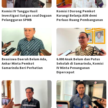
Komisi IV Tunggu Hasil
Komisi I Dorong Pemkot
Investigasi Satgas soal Dugaan
Kurangi Belanja ASN demi
Pelanggaran SPMB
Perluas Ruang Pembangunan
Beasiswa Daerah Belum Ada,
6.000 Anak Belum dan Putus
Anhar Minta Pemkot
Sekolah di Samarinda, Komisi
Samarinda Beri Perhatian
IV Minta Penanganan
Dipercepat