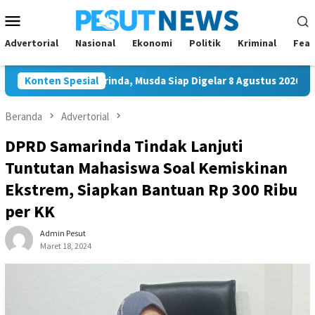
Loncat
Menu
ke
Mobile
konten
Advertorial
Nasional
Ekonomi
Politik
Kriminal
Feat
 Golkar Samarinda, Musda Siap Digelar 8 Agustus 2026
Konten Spesial
Ba
Beranda
Advertorial
DPRD Samarinda Tindak Lanjuti
Tuntutan Mahasiswa Soal Kemiskinan
Ekstrem, Siapkan Bantuan Rp 300 Ribu
per KK
Admin Pesut
Maret 18, 2024