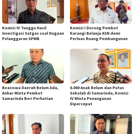
Komisi IV Tunggu Hasil
Komisi I Dorong Pemkot
Investigasi Satgas soal Dugaan
Kurangi Belanja ASN demi
Pelanggaran SPMB
Perluas Ruang Pembangunan
Beasiswa Daerah Belum Ada,
6.000 Anak Belum dan Putus
Anhar Minta Pemkot
Sekolah di Samarinda, Komisi
Samarinda Beri Perhatian
IV Minta Penanganan
Dipercepat