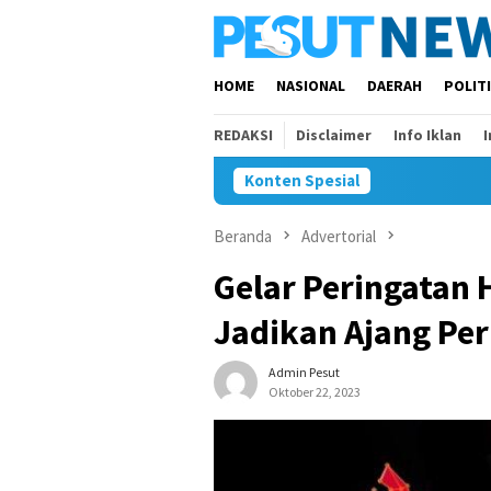
Loncat
ke
konten
HOME
NASIONAL
DAERAH
POLIT
REDAKSI
Disclaimer
Info Iklan
Konten Spesial
Beranda
Advertorial
Gelar Peringatan H
Jadikan Ajang Pe
Admin Pesut
Oktober 22, 2023