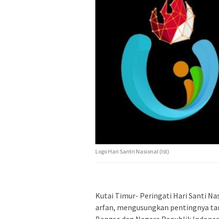
Logo Hari Santri Nasional (Ist)
Kutai Timur- Peringati Hari Santi Na
arfan, mengusungkan pentingnya t
Bangsa dan Negara Republik Indones