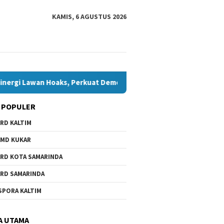
KAMIS, 6 AGUSTUS 2026
n Hoaks, Perkuat Demokrasi Jelang Pemilu 2029
Komisi I
 POPULER
RD KALTIM
MD KUKAR
RD KOTA SAMARINDA
RD SAMARINDA
SPORA KALTIM
A UTAMA