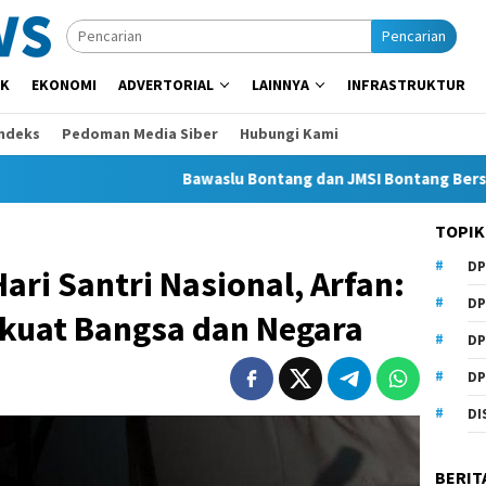
Pencarian
IK
EKONOMI
ADVERTORIAL
LAINNYA
INFRASTRUKTUR
Indeks
Pedoman Media Siber
Hubungi Kami
Bawaslu Bontang dan JMSI Bontang Bersinergi Lawa
TOPIK
DP
ari Santri Nasional, Arfan:
DP
rkuat Bangsa dan Negara
DP
DP
DI
BERIT