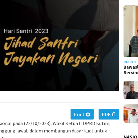
DAERAH
Bawasl
Bersi
Print 🖨
PDF 📄
sional pada (22/10/2023), Wakil Ketua II DPRD Kutim,
anggung jawab dalam membangun dasar kuat untuk
NASIO
ia.