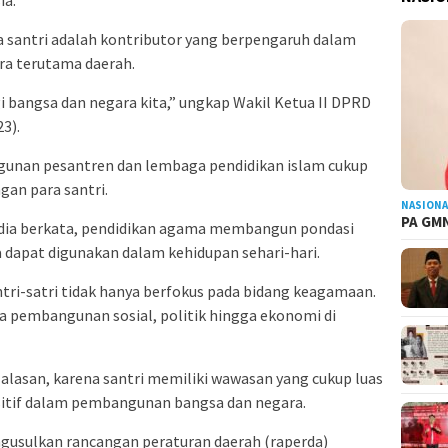
a santri adalah kontributor yang berpengaruh dalam
a terutama daerah.
i bangsa dan negara kita,” ungkap Wakil Ketua II DPRD
3).
nan pesantren dan lembaga pendidikan islam cukup
an para santri.
NASIONA
PA GMN
 dia berkata, pendidikan agama membangun pondasi
 dapat digunakan dalam kehidupan sehari-hari.
tri-satri tidak hanya berfokus pada bidang keagamaan.
da pembangunan sosial, politik hingga ekonomi di
alasan, karena santri memiliki wawasan yang cukup luas
tif dalam pembangunan bangsa dan negara.
engusulkan rancangan peraturan daerah (raperda)