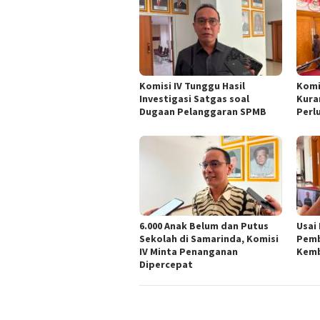
Komisi IV Tunggu Hasil
Komi
Investigasi Satgas soal
Kura
Dugaan Pelanggaran SPMB
Perl
6.000 Anak Belum dan Putus
Usai
Sekolah di Samarinda, Komisi
Pemb
IV Minta Penanganan
Kemb
Dipercepat