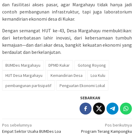
dan fasilitasi akses pasar, agar Margahayu tidak hanya jadi
contoh pembangunan infrastruktur, tapi juga laboratorium
kemandirian ekonomi desa di Kukar.
Dengan semangat HUT ke-43, Desa Margahayu membuktikan:
dari keterbatasan lahir inovasi, dari kebersamaan tumbuh
kemajuan—dan dari akar desa, bangkit kekuatan ekonomi yang
berdaulat dan berkelanjutan.
BUMDes Margahayu
DPMD Kukar
Gotong Royong
HUT Desa Margahayu
Kemandirian Desa
Loa Kulu
pembangunan partisipatif
Penguatan Ekonomi Lokal
SEBARKAN
Navigasi
Pos sebelumnya
Pos berikutnya
Empat Sektor Usaha BUMDes Loa
Program Terang Kampongku