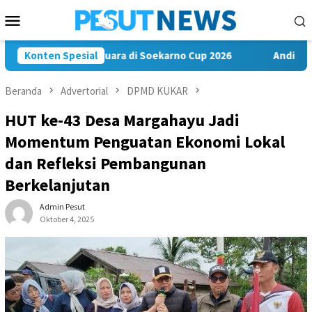
Loncat
Menu
ke
Mobile
konten
 Bawa Misi Juara di Soekarno Cup 2026
Konten Spesial
Andi Satya Nahkod
Beranda
Advertorial
DPMD KUKAR
HUT ke-43 Desa Margahayu Jadi
Momentum Penguatan Ekonomi Lokal
dan Refleksi Pembangunan
Berkelanjutan
Admin Pesut
Oktober 4, 2025